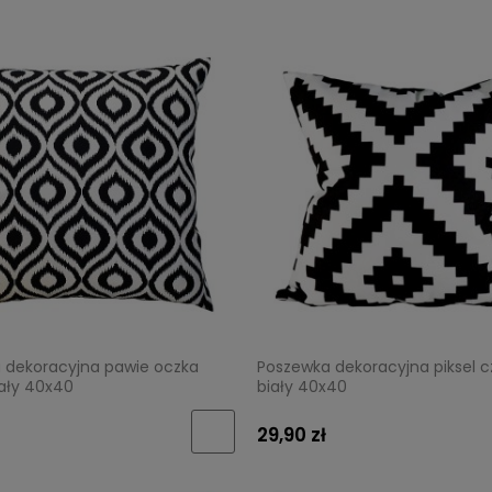
 dekoracyjna pawie oczka
Poszewka dekoracyjna piksel c
iały 40x40
biały 40x40
29,90 zł