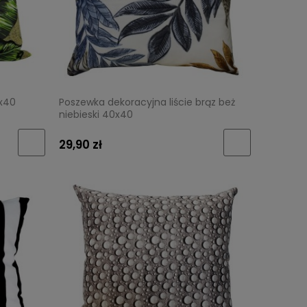
0x40
Poszewka dekoracyjna liście brąz beż
niebieski 40x40
29,90 zł