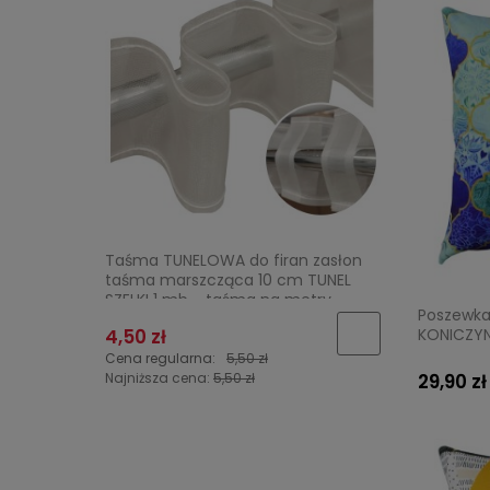
Taśma TUNELOWA do firan zasłon
taśma marszcząca 10 cm TUNEL
SZELKI 1 mb - taśma na metry
Poszewka
KONICZY
4,50 zł
Cena regularna:
5,50 zł
Najniższa cena:
5,50 zł
29,90 zł