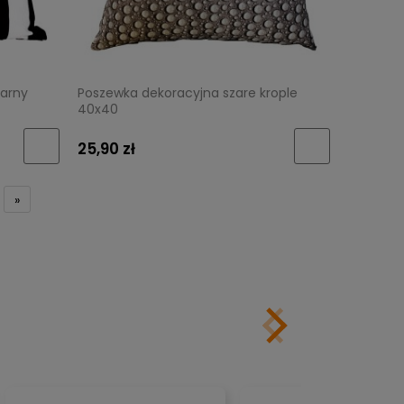
zarny
Poszewka dekoracyjna szare krople
40x40
25,90 zł
»