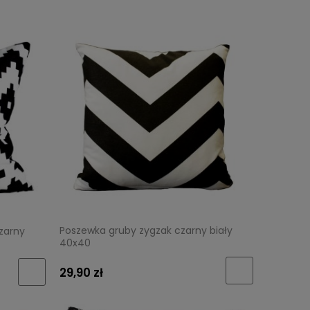
Poszewka gruby zygzak czarny biały
zarny
40x40
29,90 zł