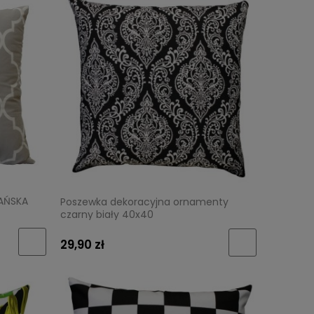
AŃSKA
Poszewka dekoracyjna ornamenty
czarny biały 40x40
29,90 zł