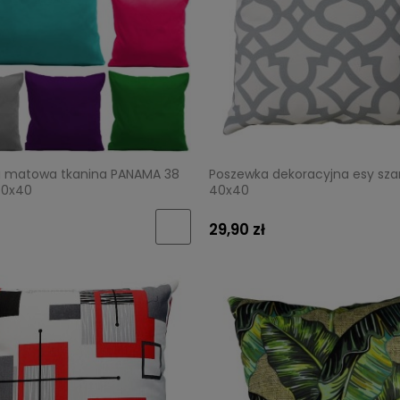
 matowa tkanina PANAMA 38
Poszewka dekoracyjna esy szar
40x40
40x40
29,90 zł