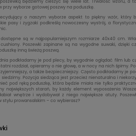
 poszewką będziemy cieszyć się wiele lat. Trwałość wzoru, a 
w przy wyborze gotowej poszwy na poduszkę.
decydujący o naszym wyborze aspekt to piękny wzór, który b
skie pasy i zygzaki podkreślą nowoczesny wystrój, a florysty
ic.
 dostępne są w najpopularniejszym rozmiarze 40x40 cm. Właś
cushiony. Poszewki zapinane są na wygodne suwaki, dzięki
oduszkę inną świeżą poszwą.
dnia podkładamy je pod plecy, by wygodnie oglądać film lub c
tatni rozdział, opieramy o nie głowę, a w nocy na nich śpimy. Po
rzyjemniejszy, a także bezpieczniejszy. Często podkładamy je po
 siedzimy. Pozycja siedząca jest przecież nienaturalna i nieko
eć pod ręką poduszkę, która będzie miała nie tylko praktyczne
y największych starań, by każdy element wyposażenia Waszego 
dabiał wnętrze i wydobywał z niego największe atuty. Posze
 stylu prowansalskim – co wybierasz?
wki