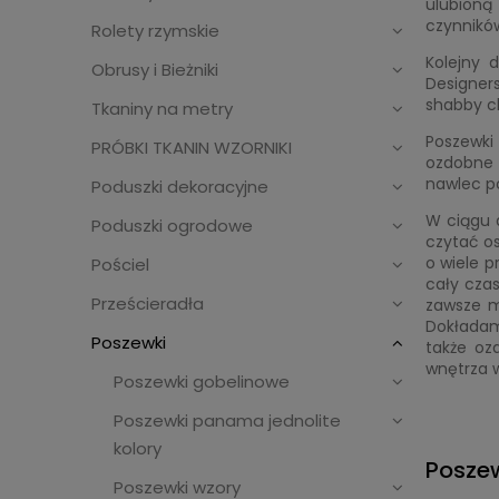
ulubioną
czynnikó
Rolety rzymskie
Kolejny 
Obrusy i Bieżniki
Designer
shabby ch
Tkaniny na metry
Poszewki
PRÓBKI TKANIN WZORNIKI
ozdobne 
nawlec p
Poduszki dekoracyjne
W ciągu 
Poduszki ogrodowe
czytać os
o wiele p
Pościel
cały czas
Prześcieradła
zawsze mi
Dokładam
Poszewki
także oz
wnętrza w
Poszewki gobelinowe
Poszewki panama jednolite
kolory
Posze
Poszewki wzory