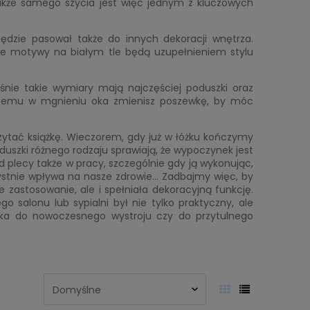
także samego szycia jest więc jednym z kluczowych
ędzie pasował także do innych dekoracji wnętrza.
czne motywy na białym tle będą uzupełnieniem stylu
nie takie wymiary mają najczęściej poduszki oraz
 czemu w mgnieniu oka zmienisz poszewkę, by móc
zytać książkę. Wieczorem, gdy już w łóżku kończymy
duszki różnego rodzaju sprawiają, że wypoczynek jest
d plecy także w pracy, szczególnie gdy ją wykonując,
rzystnie wpływa na nasze zdrowie… Zadbajmy więc, by
 zastosowanie, ale i spełniała dekoracyjną funkcję.
salonu lub sypialni był nie tylko praktyczny, ale
wka do nowoczesnego wystroju czy do przytulnego