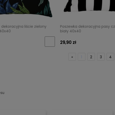
dekoracyjna liście zielony
Poszewka dekoracyjna pasy c
 40x40
biały 40x40
29,90 zł
«
1
2
3
4
esu