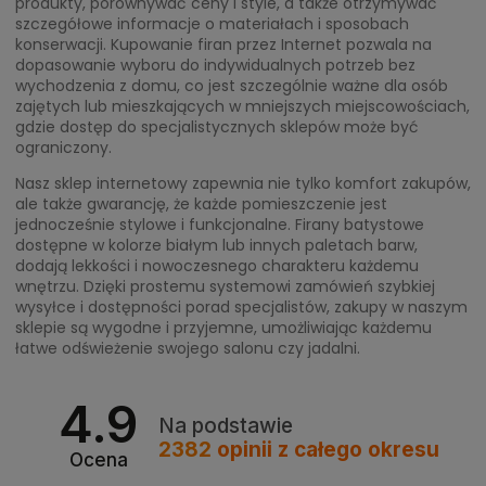
produkty, porównywać ceny i style, a także otrzymywać
szczegółowe informacje o materiałach i sposobach
konserwacji. Kupowanie firan przez Internet pozwala na
dopasowanie wyboru do indywidualnych potrzeb bez
wychodzenia z domu, co jest szczególnie ważne dla osób
zajętych lub mieszkających w mniejszych miejscowościach,
gdzie dostęp do specjalistycznych sklepów może być
ograniczony.
Nasz sklep internetowy zapewnia nie tylko komfort zakupów,
ale także gwarancję, że każde pomieszczenie jest
jednocześnie stylowe i funkcjonalne. Firany batystowe
dostępne w kolorze białym lub innych paletach barw,
dodają lekkości i nowoczesnego charakteru każdemu
wnętrzu. Dzięki prostemu systemowi zamówień szybkiej
wysyłce i dostępności porad specjalistów, zakupy w naszym
sklepie są wygodne i przyjemne, umożliwiając każdemu
łatwe odświeżenie swojego salonu czy jadalni.
4.9
Na podstawie
2382
opinii
z całego okresu
Ocena