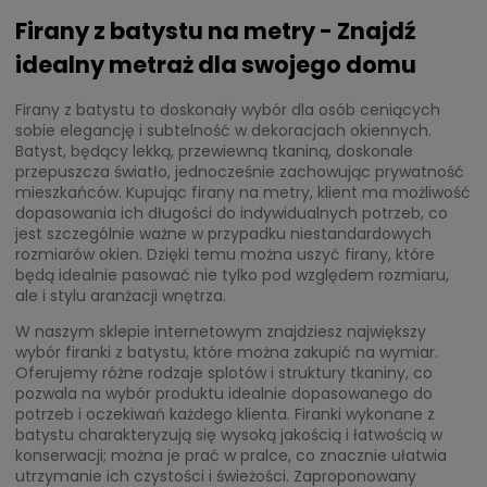
Firany z batystu na metry - Znajdź
idealny metraż dla swojego domu
Firany z batystu to doskonały wybór dla osób ceniących
sobie elegancję i subtelność w dekoracjach okiennych.
Batyst, będący lekką, przewiewną tkaniną, doskonale
przepuszcza światło, jednocześnie zachowując prywatność
mieszkańców. Kupując firany na metry, klient ma możliwość
dopasowania ich długości do indywidualnych potrzeb, co
jest szczególnie ważne w przypadku niestandardowych
rozmiarów okien. Dzięki temu można uszyć firany, które
będą idealnie pasować nie tylko pod względem rozmiaru,
ale i stylu aranżacji wnętrza.
W naszym sklepie internetowym znajdziesz największy
wybór firanki z batystu, które można zakupić na wymiar.
Oferujemy różne rodzaje splotów i struktury tkaniny, co
pozwala na wybór produktu idealnie dopasowanego do
potrzeb i oczekiwań każdego klienta. Firanki wykonane z
batystu charakteryzują się wysoką jakością i łatwością w
konserwacji; można je prać w pralce, co znacznie ułatwia
utrzymanie ich czystości i świeżości. Zaproponowany