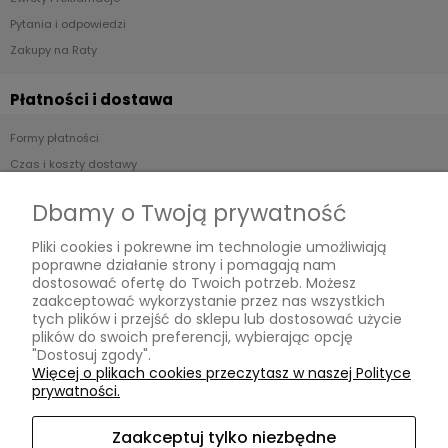
Pytania i odpowiedzi
Zakupy na Raty
Płatności i dostawa
Formy płatności
Czas i koszty dostawy
Czas realizacji zamówienia
Dbamy o Twoją prywatność
Informacje
Pliki cookies i pokrewne im technologie umożliwiają
poprawne działanie strony i pomagają nam
Regulamin
dostosować ofertę do Twoich potrzeb. Możesz
zaakceptować wykorzystanie przez nas wszystkich
Polityka prywatności
tych plików i przejść do sklepu lub dostosować użycie
plików do swoich preferencji, wybierając opcję
O nas
"Dostosuj zgody".
Więcej o plikach cookies przeczytasz w naszej Polityce
prywatności.
Kontakt i dane firmy
O firmie
Zaakceptuj tylko niezbędne
Opinie Trustmate