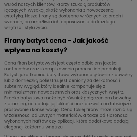
wśród naszych klientów, którzy szukają produktów
łączących wysoką jakość wykonania z nowoczesną
estetyką. Nasze firany są dostępne w różnych kolorach i
wzorach, co umożliwia ich dopasowanie do każdego
wnętrza i stylu życia.
Firany batyst cena - Jak jakość
wpływa na koszty?
Cena firan batystowych jest często odbiciem jakości
materiałów oraz skomplikowania procesu ich produkcji.
Batyst, jako tkanina batystowa wykonana głównie z bawełny
lub z domieszką poliestru, jest ceniony za delikatność i
subtelny wygląd, który idealnie komponuje się z
minimalizmem nowoczesnych oraz klasycznych wnętrz.
Firanka batystowa może być również połączeniem bawełny
z etaminą, co dodaje jej lekkości oraz pozwala na łatwiejsze
prasowanie i konserwację. Cena takiej firany może różnić się
w zależności od użytych materiałów, a także od złożoności
wykonanych haftów czy aplikacji, które dodatkowo dodają
elegancji każdemu wnętrzu.
W naszym sklepie staramy się sprawdzić i wyselekcjonować