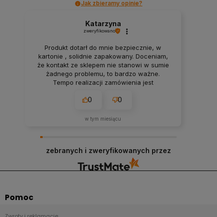
Jak zbieramy opinie?
Katarzyna
zweryfikowano
Produkt dotarł do mnie bezpiecznie, w
kartonie , solidnie zapakowany. Doceniam,
że kontakt ze sklepem nie stanowi w sumie
żadnego problemu, to bardzo ważne.
Tempo realizacji zamówienia jest
imponujące. Nie spodziewałam się, że
0
0
przesyłka dojdzie do mnie tak szybko.
Dziękuję.
w tym miesiącu
zebranych i zweryfikowanych przez
Pomoc
Zwroty i reklamacje