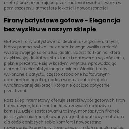
metraż oraz przenikające przez materiał światło stworzą w
pomieszczeniu atmosferę lekkości i nowoczesności.
Firany batystowe gotowe - Elegancja
bez wysiłku w naszym sklepie
Gotowe firany batystowe to idealne rozwiązanie dla tych,
którzy pragną szybko i bez dodatkowego wysiłku zmienić
wystrój swojego salonu lub jadalni. Batyst to tkanina, która
dzięki swojej delikatnej strukturze i matowemu wykończeniu,
pięknie prezentuje się w każdym wnętrzu, wprowadzając
element minimalistycznego designu. Gładkie firany
wykonane z batystu, często ozdobione haftowanymi
detalami lub agrafką, dodają wnętrzu subtelnej, ale
wyrafinowanej dekoracji, która nie obciąża optycznie
przestrzeni.
Nasz sklep internetowy oferuje szeroki wybór gotowych firan
batystowych, które można łatwo zawiesić na każdym
karniszu. Dzięki zastosowaniu taśmy, montaż tych firanek
jest szybki i nieskomplikowany, co jest dodatkowym atutem
dla osób ceniących sobie komfort i nowoczesne
rozwiązania. Firany batystowe cieszą się dużą popularnością