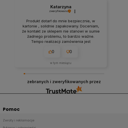
Katarzyna
zweryfikowano
Produkt dotarł do mnie bezpiecznie, w
kartonie , solidnie zapakowany. Doceniam,
że kontakt ze sklepem nie stanowi w sumie
żadnego problemu, to bardzo ważne.
Tempo realizacji zamówienia jest
imponujące. Nie spodziewałam się, że
0
0
przesyłka dojdzie do mnie tak szybko.
Dziękuję.
w tym miesiącu
zebranych i zweryfikowanych przez
Pomoc
Zwroty i reklamacje
Pytania i odpowiedzi