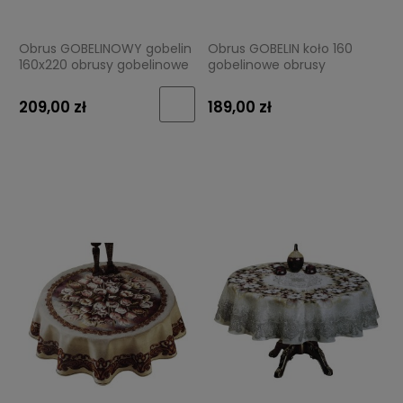
Obrus GOBELINOWY gobelin
Obrus GOBELIN koło 160
160x220 obrusy gobelinowe
gobelinowe obrusy
st090
209,00 zł
189,00 zł