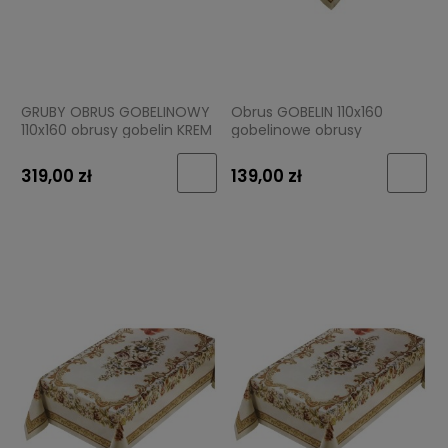
GRUBY OBRUS GOBELINOWY
Obrus GOBELIN 110x160
110x160 obrusy gobelin KREM
gobelinowe obrusy
319,00 zł
139,00 zł