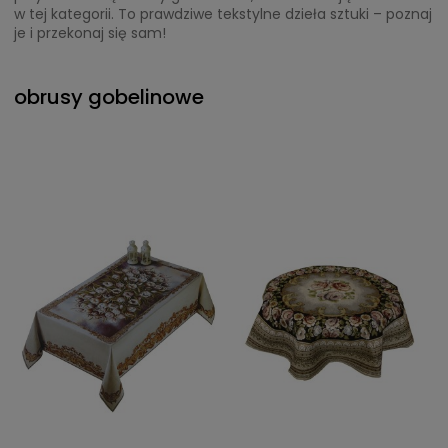
w tej kategorii. To prawdziwe tekstylne dzieła sztuki – poznaj
je i przekonaj się sam!
obrusy gobelinowe