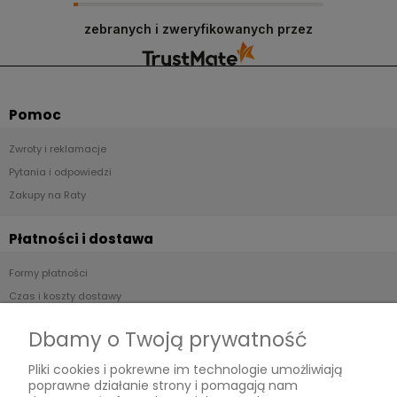
zebranych i zweryfikowanych przez
Pomoc
Zwroty i reklamacje
Pytania i odpowiedzi
Zakupy na Raty
Płatności i dostawa
Formy płatności
Czas i koszty dostawy
Czas realizacji zamówienia
Dbamy o Twoją prywatność
Informacje
Pliki cookies i pokrewne im technologie umożliwiają
poprawne działanie strony i pomagają nam
Regulamin