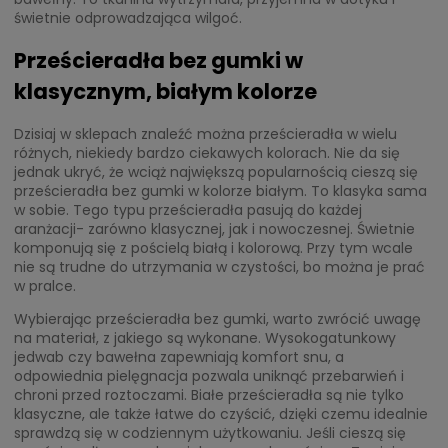
świetnie odprowadzająca wilgoć.
Prześcieradła bez gumki w
klasycznym, białym kolorze
Dzisiaj w sklepach znaleźć można prześcieradła w wielu
różnych, niekiedy bardzo ciekawych kolorach. Nie da się
jednak ukryć, że wciąż największą popularnością cieszą się
prześcieradła bez gumki w kolorze białym. To klasyka sama
w sobie. Tego typu prześcieradła pasują do każdej
aranżacji- zarówno klasycznej, jak i nowoczesnej. Świetnie
komponują się z pościelą białą i kolorową. Przy tym wcale
nie są trudne do utrzymania w czystości, bo można je prać
w pralce.
Wybierając prześcieradła bez gumki, warto zwrócić uwagę
na materiał, z jakiego są wykonane. Wysokogatunkowy
jedwab czy bawełna zapewniają komfort snu, a
odpowiednia pielęgnacja pozwala uniknąć przebarwień i
chroni przed roztoczami. Białe prześcieradła są nie tylko
klasyczne, ale także łatwe do czyścić, dzięki czemu idealnie
sprawdzą się w codziennym użytkowaniu. Jeśli cieszą się