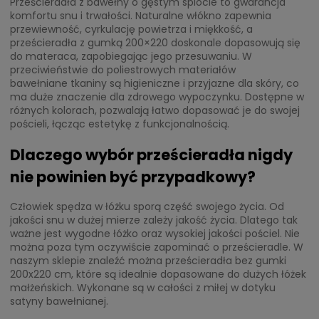
Prześcieradła z bawełny o gęstym splocie to gwarancja
komfortu snu i trwałości. Naturalne włókno zapewnia
przewiewność, cyrkulację powietrza i miękkość, a
prześcieradła z gumką 200×220 doskonale dopasowują się
do materaca, zapobiegając jego przesuwaniu. W
przeciwieństwie do poliestrowych materiałów
bawełniane tkaniny są higieniczne i przyjazne dla skóry, co
ma duże znaczenie dla zdrowego wypoczynku. Dostępne w
różnych kolorach, pozwalają łatwo dopasować je do swojej
pościeli, łącząc estetykę z funkcjonalnością.
Dlaczego wybór prześcieradła nigdy
nie powinien być przypadkowy?
Człowiek spędza w łóżku sporą część swojego życia. Od
jakości snu w dużej mierze zależy jakość życia. Dlatego tak
ważne jest wygodne łóżko oraz wysokiej jakości pościel. Nie
można poza tym oczywiście zapominać o prześcieradle. W
naszym sklepie znaleźć można prześcieradła bez gumki
200x220 cm, które są idealnie dopasowane do dużych łóżek
małżeńskich. Wykonane są w całości z miłej w dotyku
satyny bawełnianej.