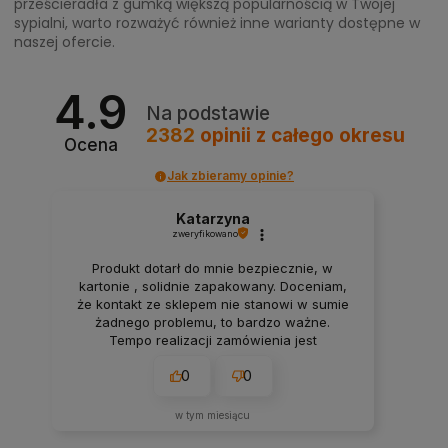
prześcieradła z gumką większą popularnością w Twojej
sypialni, warto rozważyć również inne warianty dostępne w
naszej ofercie.
4.9
Na podstawie
2382
opinii
z całego okresu
Ocena
Jak zbieramy opinie?
Katarzyna
zweryfikowano
Produkt dotarł do mnie bezpiecznie, w
kartonie , solidnie zapakowany. Doceniam,
że kontakt ze sklepem nie stanowi w sumie
żadnego problemu, to bardzo ważne.
Tempo realizacji zamówienia jest
imponujące. Nie spodziewałam się, że
0
0
przesyłka dojdzie do mnie tak szybko.
Dziękuję.
w tym miesiącu