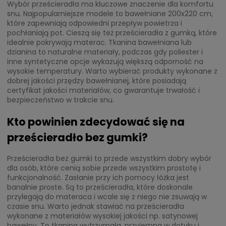
Wybór prześcieradła ma kluczowe znaczenie dla komfortu
snu. Najpopularniejsze modele to bawełniane 200x220 cm,
które zapewniają odpowiedni przepływ powietrza i
pochłaniają pot. Cieszą się też prześcieradła z gumką, które
idealnie pokrywają materac. Tkanina bawełniana lub
dzianina to naturalne materiały, podczas gdy poliester i
inne syntetyczne opcje wykazują większą odporność na
wysokie temperatury. Warto wybierać produkty wykonane z
dobrej jakości przędzy bawełnianej, które posiadają
certyfikat jakości materiałów, co gwarantuje trwałość i
bezpieczeństwo w trakcie snu.
Kto powinien zdecydować się na
prześcieradło bez gumki?
Prześcieradła bez gumki to przede wszystkim dobry wybór
dla osób, które cenią sobie przede wszystkim prostotę i
funkcjonalność. Zasłanie przy ich pomocy łóżka jest
banalnie proste. Są to prześcieradła, które doskonale
przylegają do materaca i wcale się z niego nie zsuwają w
czasie snu. Warto jednak stawiać na prześcieradła
wykonane z materiałów wysokiej jakości np. satynowej
bawełny. To tkanina wytrzymała, przyjemna w dotyku i