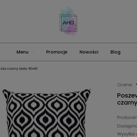
Menu
Promocje
Nowości
Blog
zka czarny biały 40x40
Ocena:
Posze
czarny
Producen
Dostępno
Wysyłka 