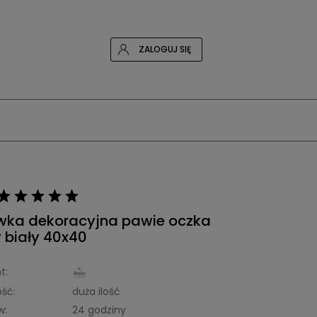
ZALOGUJ SIĘ
wka dekoracyjna pawie oczka
 biały 40x40
t:
ść:
duża ilość
w:
24 godziny