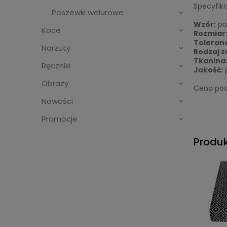
Specyfika
Poszewki welurowe
Wzór:
pa
Koce
Rozmiar:
Toleran
Narzuty
Rodzaj z
Tkanina
Ręczniki
Jakość:
p
Obrazy
Cena pod
Nowości
Promocje
Produ