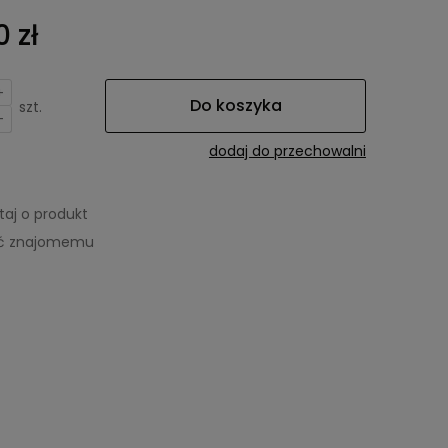
 zł
+
Do koszyka
szt.
-
dodaj do przechowalni
taj o produkt
eć znajomemu