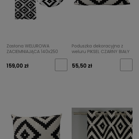
Zasłona WELUROWA
Poduszka dekoracyjna z
ZACIEMNIAJĄCA 140x250
weluru PIKSEL CZARNY BIAŁY
wys. VELVET WELUR piksel
30x50 cm welurowa
czarny biały
159,00 zł
55,50 zł