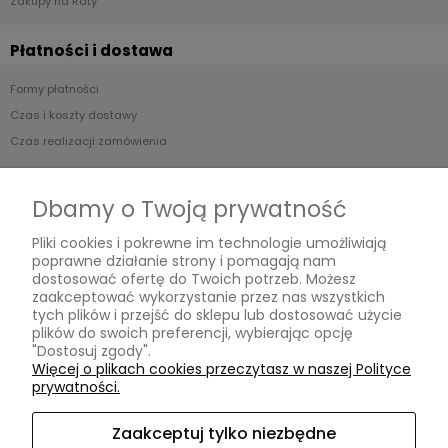
Zakupy na Raty
Płatności i dostawa
Formy płatności
Czas i koszty dostawy
Czas realizacji zamówienia
Informacje
Dbamy o Twoją prywatność
Regulamin
Pliki cookies i pokrewne im technologie umożliwiają
Polityka prywatności
poprawne działanie strony i pomagają nam
dostosować ofertę do Twoich potrzeb. Możesz
zaakceptować wykorzystanie przez nas wszystkich
O nas
tych plików i przejść do sklepu lub dostosować użycie
plików do swoich preferencji, wybierając opcję
Kontakt i dane firmy
"Dostosuj zgody".
Więcej o plikach cookies przeczytasz w naszej Polityce
O firmie
prywatności.
Opinie Trustmate
Zaakceptuj tylko niezbędne