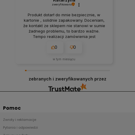
zweryfikowano
Produkt dotarł do mnie bezpiecznie, w
kartonie , solidnie zapakowany. Doceniam,
że kontakt ze sklepem nie stanowi w sumie
żadnego problemu, to bardzo ważne.
Tempo realizacji zamówienia jest
imponujące. Nie spodziewałam się, że
0
0
przesyłka dojdzie do mnie tak szybko.
Dziękuję.
w tym miesiącu
zebranych i zweryfikowanych przez
Pomoc
Zwroty i reklamacje
Pytania i odpowiedzi