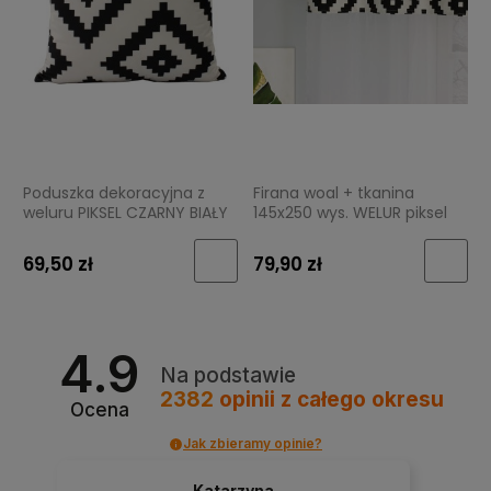
Poduszka dekoracyjna z
Firana woal + tkanina
weluru PIKSEL CZARNY BIAŁY
145x250 wys. WELUR piksel
50x50 cm welurowa
czarny biały
69,50 zł
79,90 zł
4.9
Na podstawie
2382
opinii
z całego okresu
Ocena
Jak zbieramy opinie?
Katarzyna