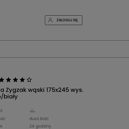
ZALOGUJ SIĘ
a Zygzak wąski 175x245 wys.
/biały
t:
ść:
duża ilość
w:
24 godziny