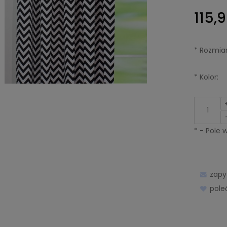
115,9
*
Rozmiar
*
Kolor:
*
- Pole
zapy
pol