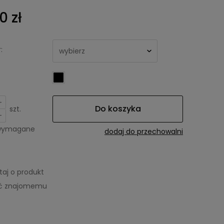
0 zł
:
+
Do koszyka
szt.
-
 wymagane
dodaj do przechowalni
taj o produkt
eć znajomemu