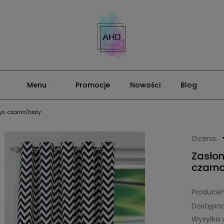
Menu
Promocje
Nowości
Blog
s. czarno/biały
Ocena:
Zasłon
czarno
Producen
Dostępno
Wysyłka 