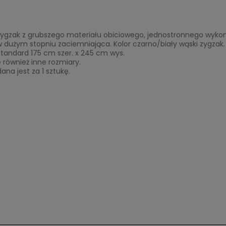
zygzak z grubszego materiału obiciowego, jednostronnego wykon
 dużym stopniu zaciemniająca. Kolor czarno/biały wąski zygzak.
tandard 175 cm szer. x 245 cm wys.
również inne rozmiary.
na jest za 1 sztukę.