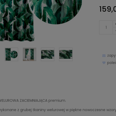
159,0
zapy
pol
WELUROWA ZACIEMNIAJĄCA premium.
wykonane z grubej tkaniny welurowej w piękne nowoczesne wzory