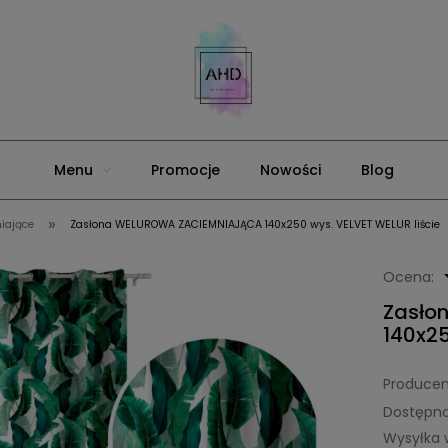
Menu
Promocje
Nowości
Blog
»
niające
Zasłona WELUROWA ZACIEMNIAJĄCA 140x250 wys. VELVET WELUR liście
Ocena:
Zasło
140x25
Producen
Dostępno
Wysyłka 