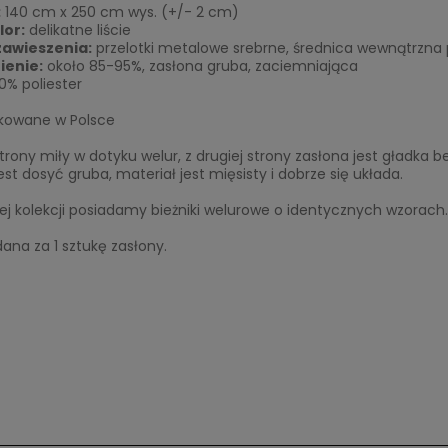
:
140 cm x 250 cm wys. (+/- 2 cm)
lor:
delikatne liście
zawieszenia:
przelotki metalowe srebrne, średnica wewnątrzna 
ienie:
około 85-95%, zasłona gruba, zaciemniająca
0% poliester
owane w Polsce
strony miły w dotyku welur, z drugiej strony zasłona jest gładka b
est dosyć gruba, materiał jest mięsisty i dobrze się układa.
ej kolekcji posiadamy bieżniki welurowe o identycznych wzorach.
na za 1 sztukę zasłony.