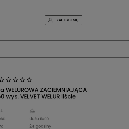
ZALOGUJ SIĘ
na WELUROWA ZACIEMNIAJĄCA
0 wys. VELVET WELUR liście
t:
ść:
duża ilość
w:
24 godziny