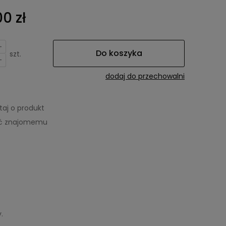
0 zł
+
Do koszyka
szt.
-
dodaj do przechowalni
taj o produkt
eć znajomemu
.