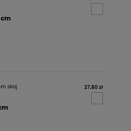
0 cm
cm skaj
27,80 zł
 cm