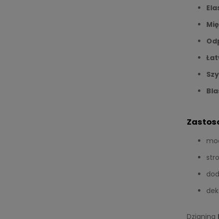
Ela
Mię
Odp
Łat
Szy
Bla
Zastos
mod
str
dod
dek
Dzianina