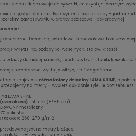
 się układa i dopasowuje do sylwetki, co czyni go idealnym wybo
posiada gęsty splot oraz dwie wyraźnie różne strony –
jedna z e
 szerokim zastosowaniu w branży odzieżowej i dekoracyjnej.
sowanie:
oje sceniczne, taneczne, estradowe, karnawałowe, kostiumy cos
oracje wnętrz, np. ozdoby sal weselnych, stołów, krzeseł
ie odzieży damskiej: sukienki, spódnice, bluzki, tuniki, koszule, kur
oracje tematyczne, wystroje witryn, tła fotograficzne
ofercie znajdziesz
różne kolory dzianiny LAMA SHINE
, a paleta
sprzedajemy na metry – wybierz dokładnie tyle, ile potrzebujesz!
ina LAMA SHINE
(szerokość):
150 cm (+/- 5 cm)
ERWONY metaliczny
0% poliester
ra:
około 260-270 g/m'2
sprzedawana jest na metry bieżące.
nią ilość metrów odcinamy z beli.