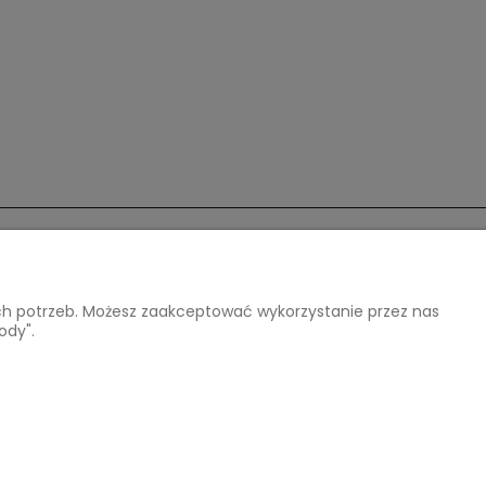
O nas
ich potrzeb. Możesz zaakceptować wykorzystanie przez nas
Kontakt i dane firmy
ody".
O firmie
Opinie Trustmate
04 220 218
e-mail:
arthomedesign@interia.pl