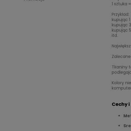
1 sztuka 
Przykład:
kupując 1
kupując 3
kupując 5
itd.
Najwięks
Zalecane 
Tkaniny t
podlegaj
Kolory ni
komputeró
Cechy i
Met
Sre