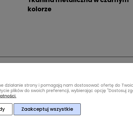
kolorze
ci i dostawa
Informacje
awne działanie strony i pomagają nam dostosować ofertę do Two
atności
Regulamin
życie plików do swoich preferencji, wybierając opcję "Dostosuj zg
oszty dostawy
Polityka prywatności
atności.
lizacji zamówienia
dy
Zaakceptuj wszystkie
ce
woj. mazowieckie
NIP: 8212472854
REGON: 140952918
tel:
6