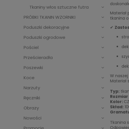
doskonale
Tkaniny włos sztuczne futra
Materiał 
PRÓBKI TKANIN WZORNIKI
tkanina o
Poduszki dekoracyjne
✔
Zasto
str
Poduszki ogrodowe
dek
Pościel
szyc
Prześcieradła
dek
Poszewki
W naszej 
Koce
Materiał 
Narzuty
Typ:
tkan
Rozmiar 
Ręczniki
Kolor:
CZ
Skład:
10
Obrazy
Gramatu
Nowości
Tkanina 
Odpowied
Promocje