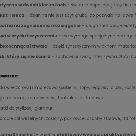
styczna w dwóch kierunkach
– świetnie dopasowuje się do ci
kka i lekka
– dzianina nie jest zbyt gruba, co pozwala na łatw
orna na zagniecenia i rozciąganie
– długo zachowuje estet
wa w szyciu i czyszczeniu
– nie wymaga specjalnych detergen
bkoschnąca i trwała
– dzięki syntetycznym włóknom materiał n
sk, który się nie ściera
– zachowuje swoją intensywną, złotą ba
owanie:
a wieczorowa i imprezowa (sukienki, topy, legginsy, bluzki, kost
oje taneczne, karnawałowe, teatralne i estradowe
atki do stylizacji glamour
oracje sal weselnych, zasłony, pokrowce, ozdoby stołowe, tła fo
Lama Shine
łączy w sobie
efektowny wygląd z praktycznym