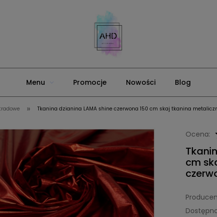
Menu
Promocje
Nowości
Blog
»
stradowe
Tkanina dzianina LAMA shine czerwona 150 cm skaj tkanina metalicz
Ocena:
Tkanin
cm ska
czerw
Producen
Dostępno