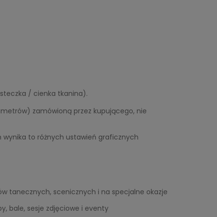
teczka / cienka tkanina).
ść metrów) zamówioną przez kupującego, nie
h wynika to różnych ustawień graficznych
jów tanecznych, scenicznych i na specjalne okazje
, bale, sesje zdjęciowe i eventy