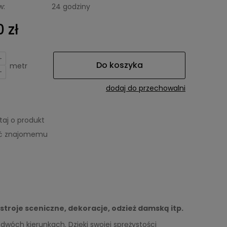
w:
24 godziny
 zł
+
Do koszyka
metr
-
dodaj do przechowalni
taj o produkt
eć znajomemu
stroje sceniczne, dekoracje, odzież damską itp.
 dwóch kierunkach. Dzięki swojej sprężystości