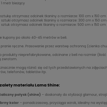
= 1 metr bieżący
 sztukę otrzymasz odcinek tkaniny o rozmiarze: 100 cm x 150 cm
 sztuki otrzymasz odcinek tkaniny o rozmiarze: 300 cm x 150 cm
 sztuk otrzymasz odcinek tkaniny o rozmiarze: 500 cm x 150 cm
ze kupony po około 40-45 metrów w beli.
pranie ręczne. Prasowanie przez warstwę ochronną (cienka chus
o produkty nieprefabrykowane, odcinane z beli na rozmiar (ilo
ą zwrotom.
eznacznie mogą różnić się od tych przedstawionych na zdjęciac
w, telefonów, tabletów itp.
 zalety materiału Lama Shine:
aliczny połysk (shine)
– doskonały do stylizacji glamour, stro
brny kolor
– ponadczasowy, przyciąga wzrok, idealny na występy