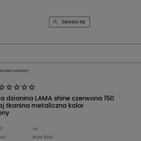
ZALOGUJ SIĘ
na kolor czerwony
a dzianina LAMA shine czerwona 150
j tkanina metaliczna kolor
ony
t:
ść:
duża ilość