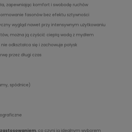
ała, zapewniając komfort i swobodę ruchów
e formowanie fasonów bez efektu sztywności
yczny wygląd nawet przy intensywnym użytkowaniu
tów, można ją czyścić ciepłą wodą z mydłem
ie odkształca się i zachowuje połysk
rwę przez długi czas
iumy, spódnice)
tograficzne
 zastosowaniem
, co czyni ją idealnym wyborem