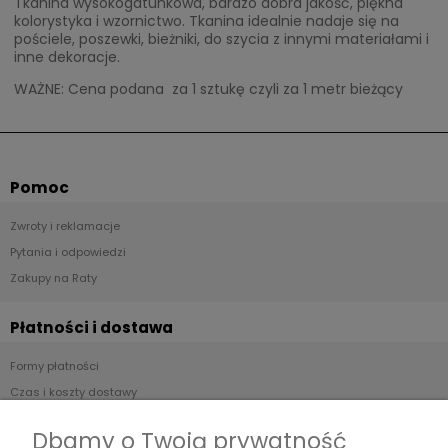
Tkanina wysokogatunkowa, bardzo dobra jakość, piękna
kolorystyka i wzornictwo. Tkanina idealnie nadaje się na
pościele, poszewki, bieżniki, do szycia z innymi materiałami i
inne dekoracje.
WAŻNE: Cena podana za 1 sztukę czyli za 1 metr bieżący
Pomoc
Zwroty i reklamacje
Pytania i odpowiedzi
Zakupy na Raty
Płatności i dostawa
Formy płatności
Czas i koszty dostawy
Czas realizacji zamówienia
Dbamy o Twoją prywatność