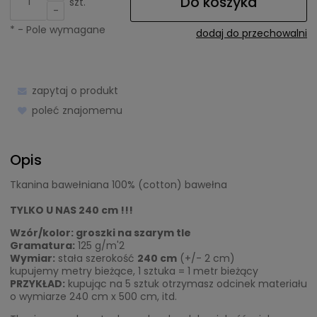
Do koszyka
szt.
-
*
- Pole wymagane
dodaj do przechowalni
zapytaj o produkt
poleć znajomemu
Opis
Tkanina bawełniana 100% (cotton) bawełna
TYLKO U NAS 240 cm !!!
Wzór/kolor: groszki na szarym tle
Gramatura:
125 g/m'2
Wymiar:
stała szerokość
240 cm
(+/- 2 cm)
kupujemy metry bieżące, 1 sztuka = 1 metr bieżący
PRZYKŁAD:
kupując na 5 sztuk otrzymasz odcinek materiału
o wymiarze 240 cm x 500 cm, itd.