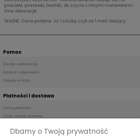
pościele, poszewki, bieżniki, do szycia z innymi materiałami i
inne dekoracje.
WAŻNE: Cena podana za 1 sztukę czyli za 1 metr bieżący
Pomoc
Zwroty i reklamacje
Pytania i odpowiedzi
Zakupy na Raty
Płatności i dostawa
Formy płatności
Czas i koszty dostawy
Czas realizacji zamówienia
Dbamy o Twoją prywatność
Informacje