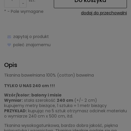
-
*
- Pole wymagane
dodaj do przechowalni
zapytaj o produkt
poleć znajomemu
Opis
Tkanina bawełniana 100% (cotton) bawełna
TYLKO U NAS 240 cm !!!
Wzór/kolor: balony i misie
Wymiar:
stała szerokość
240 cm
(+/- 2 cm)
kupujemy metry bieżące, 1 sztuka = 1 metr bieżący
PRZYKŁAD:
kupując na 5 sztuk otrzymasz odcinek materiału
o wymiarze 240 cm x 500 cm, itd.
Tkanina wysokogatunkowa, bardzo dobra jakość, piękna
kolorystyka i wzornictwo. Tkanina idealnie nadaje się na