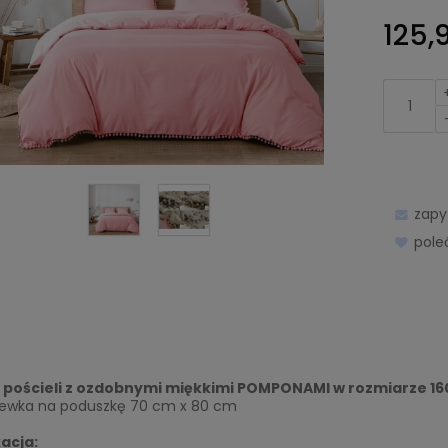
125,9
zapy
pol
pościeli z ozdobnymi miękkimi POMPONAMI w rozmiarze 16
zewka na poduszkę 70 cm x 80 cm
acja: