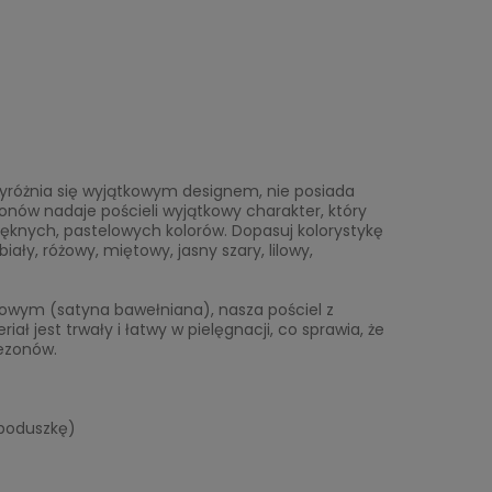
 wyróżnia się wyjątkowym designem, nie posiada
onów nadaje pościeli wyjątkowy charakter, który
pięknych, pastelowych kolorów. Dopasuj kolorystykę
ały, różowy, miętowy, jasny szary, lilowy,
owym (satyna bawełniana), nasza pościel z
 jest trwały i łatwy w pielęgnacji, co sprawia, że
ezonów.
 poduszkę)