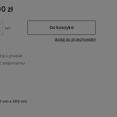
0 zł
+
Do koszyka
szt.
-
dodaj do przechowalni
taj o produkt
eć znajomemu
0 cm x 200 cm