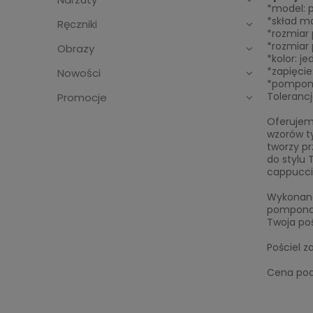
*model: 
*skład ma
Ręczniki
*rozmiar
*rozmiar
Obrazy
*kolor: je
*zapięci
Nowości
*pompony
Tolerancj
Promocje
Oferujem
wzorów ty
tworzy pr
do stylu 
cappucci
Wykonana
pomponami
Twoja po
Pościel 
Cena poda