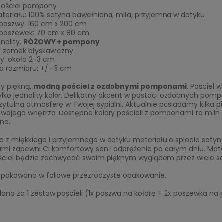
pościel pompony
teriału: 100% satyna bawełniana, miła, przyjemna w dotyku
 poszwy: 160 cm x 200 cm
 poszewek: 70 cm x 80 cm
dnolity,
RÓŻOWY + pompony
e: zamek błyskawiczny
: około 2-3 cm
a rozmiaru: +/- 5 cm
y piękną,
modną pościel z ozdobnymi pomponami
. Pościel
lko jednolity kolor. Delikatny akcent w postaci ozdobnych pomp
zytulną atmosferę w Twojej sypialni. Aktualnie posiadamy kilka 
Twojego wnętrza. Dostępne kolory pościeli z pomponami to m.in bi
no.
 z miękkiego i przyjemnego w dotyku materiału o splocie satyn
 zapewni Ci komfortowy sen i odprężenie po całym dniu. Materiał
ściel będzie zachwycać swoim pięknym wyglądem przez wiele s
zapakowana w foliowe przezroczyste opakowanie.
na za 1 zestaw pościeli (1x poszwa na kołdrę + 2x poszewka na