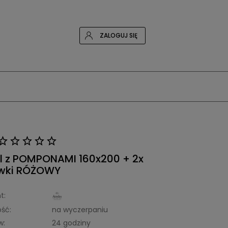
ZALOGUJ SIĘ
el z POMPONAMI 160x200 + 2x
wki RÓŻOWY
t:
ść:
na wyczerpaniu
w:
24 godziny