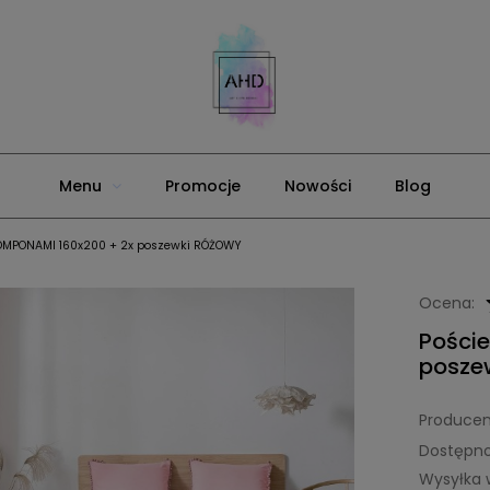
Menu
Promocje
Nowości
Blog
 POMPONAMI 160x200 + 2x poszewki RÓŻOWY
Ocena:
Pości
posze
Producen
Dostępno
Wysyłka 