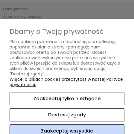
Formy płatności
Czas i koszty dostawy
Czas realizacji zamówienia
Dbamy o Twoją prywatność
Informacje
Pliki cookies i pokrewne im technologie umożliwiają
poprawne działanie strony i pomagają nam
Regulamin
dostosować ofertę do Twoich potrzeb. Możesz
zaakceptować wykorzystanie przez nas wszystkich
Polityka prywatności
tych plików i przejść do sklepu lub dostosować użycie
plików do swoich preferencji, wybierając opcję
O nas
"Dostosuj zgody".
Więcej o plikach cookies przeczytasz w naszej Polityce
prywatności.
Kontakt i dane firmy
O firmie
Zaakceptuj tylko niezbędne
Opinie Trustmate
Dostosuj zgody
ArtHomeDesign
ul. Niklowa 38
08-110 Siedlce
woj.
mazowieckie
NIP: 8212472854
REGON: 140952918
tel:
604 220
218
e-mail:
arthomedesign@interia.pl
Zaakceptuj wszystkie