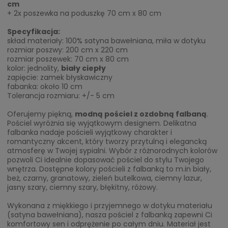
cm
+ 2x poszewka na poduszkę 70 cm x 80 cm
Specyfikacja:
skład materiały: 100% satyna bawełniana, miła w dotyku
rozmiar poszwy: 200 cm x 220 cm
rozmiar poszewek: 70 cm x 80 cm
kolor: jednolity,
biały ciepły
zapięcie: zamek błyskawiczny
fabanka: około 10 cm
Tolerancja rozmiaru: +/- 5 cm
Oferujemy piękną,
modną pościel z ozdobną falbaną
.
Pościel wyróżnia się wyjątkowym designem. Delikatna
falbanka nadaje pościeli wyjątkowy charakter i
romantyczny akcent, który tworzy przytulną i elegancką
atmosferę w Twojej sypialni. Wybór z różnorodnych kolorów
pozwoli Ci idealnie dopasować pościel do stylu Twojego
wnętrza. Dostępne kolory pościeli z falbanką to m.in biały,
beż, czarny, granatowy, zieleń butelkowa, ciemny lazur,
jasny szary, ciemny szary, błękitny, różowy.
Wykonana z miękkiego i przyjemnego w dotyku materiału
(satyna bawełniana), nasza pościel z falbanką zapewni Ci
komfortowy sen i odprężenie po całym dniu. Materiał jest