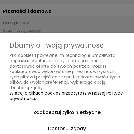
Płatności i dostawa
Formy płatności
Czas i koszty dostawy
Czas realizacji zamówienia
Dbamy o Twoją prywatność
Informacje
Pliki cookies i pokrewne im technologie umożliwiają
poprawne działanie strony i pomagają nam
Regulamin
dostosować ofertę do Twoich potrzeb. Możesz
zaakceptować wykorzystanie przez nas wszystkich
Polityka prywatności
tych plików i przejść do sklepu lub dostosować użycie
plików do swoich preferencji, wybierając opcję
O nas
"Dostosuj zgody".
Więcej o plikach cookies przeczytasz w naszej Polityce
prywatności.
Kontakt i dane firmy
O firmie
Zaakceptuj tylko niezbędne
Opinie Trustmate
Dostosuj zgody
ArtHomeDesign
ul. Niklowa 38
08-110 Siedlce
woj.