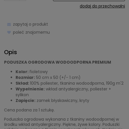
dodaj do przechowalni
zapytaj o produkt
poleć znajomemu
Opis
PODUSZKA OGRODOWA WODOODPORNA PREMIUM
Kolor:
fioletowy
Rozmiar:
50 cm x 50 (+/- 1 cm)
Skład:
100% poliester, tkanina wodoodporna, 190g m'2
Wypełnienie:
wkład antyalergiczny, poliester +
sylikon
Zapięcie:
zamek błyskawiczny, kryty
Cena podana za 1 sztukę.
Poduszka ogrodowa wykonana z tkaniny wodoodpornej w
środku wkład antyalergiczny. Piękne, żywe kolory. Poduszki