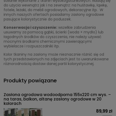
solidnie wykonane z tkanin wysokogatunkowych. Nadają się
do użycia wewnątrz jak i na zewnątrz: na huśtawkę, łąwkę,
fotele, leżaki, do mebli ogrodowych, dekoracyjne itp. W
innych naszych ofertach posiadamy zasłony ogrodowe
pasujące kolorystycznie do poduszek.
Konserwacja i czyszczenie:
wszelkie zabrudzenia
usuwamy za pomocą gąbki, ścierki (woda + mydło) lub
łagodnych środków do czyszczenia, nie należy używać
mocnymi środkami chemicznymi zawierającymi
wybielacze i rozpuszczalniki itp.
Kolor tkaniny na zasłony może nieznacznie różnić się od
tych przedstawionych na zdjęciach jest to uwarunkowane
różnorodnością dostaw danej partii kolorystycznej.
Produkty powiązane
Zasłona ogrodowa wodoodporna 155x220 cm wys. –
na taras, balkon, altanę zasłony ogrodowe w 20
kolorach
89,99 zł