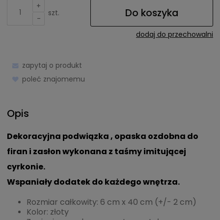
+
Do koszyka
szt.
-
dodaj do przechowalni
zapytaj o produkt
poleć znajomemu
Opis
Dekoracyjna podwiązka , opaska ozdobna do
firan i zasłon wykonana z taśmy imitującej
cyrkonie.
Wspaniały dodatek do każdego wnętrza.
Rozmiar całkowity: 6 cm x 40 cm (+/- 2 cm)
Kolor: złoty