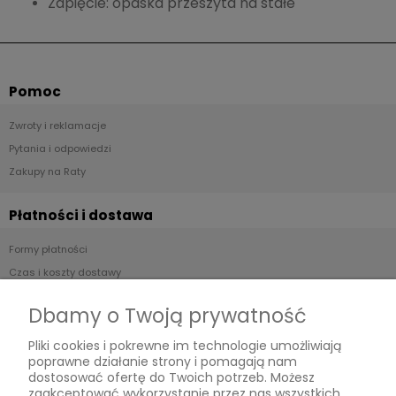
Zapięcie: opaska przeszyta na stałe
Pomoc
Zwroty i reklamacje
Pytania i odpowiedzi
Zakupy na Raty
Płatności i dostawa
Formy płatności
Czas i koszty dostawy
Czas realizacji zamówienia
Dbamy o Twoją prywatność
Informacje
Pliki cookies i pokrewne im technologie umożliwiają
poprawne działanie strony i pomagają nam
Regulamin
dostosować ofertę do Twoich potrzeb. Możesz
zaakceptować wykorzystanie przez nas wszystkich