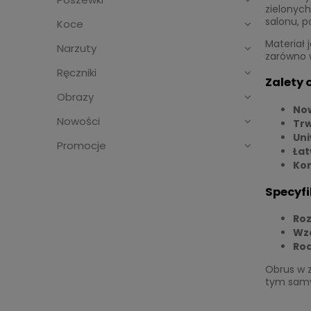
zielonych
salonu, p
Koce
Materiał 
Narzuty
zarówno w
Ręczniki
Zalety o
Obrazy
No
Nowości
Trw
Uni
Promocje
Łat
Kom
Specyfi
Roz
Wz
Rod
Obrus w z
tym samy