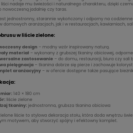
 liści nadaje mu świeżości i naturalnego charakteru, dzięki cz
o nowoczesną jadalnię czy taras.
jest jednostronny, starannie wykończony i odporny na codzienne 
 domowych aranżacjach, jak i w restauracjach, kawiarniach, sa
brusu w liście zielone:
woczesny design
– modny wzór inspirowany naturą.
ały materiał
– wykonany z grubszej tkaniny obiciowej, odpornej
wersalne zastosowanie
– do domu, restauracji, biura czy sali 
wa pielęgnacja
– tkanina dobrze się pierze i zachowuje koloryst
plet aranżacyjny
– w ofercie dostępne także pasujące bieżniki
kacja:
miar:
140 × 180 cm
ór:
liście zielone
zaj tkaniny:
jednostronna, grubsza tkanina obiciowa
ielone liście to stylowa dekoracja stołu, która doda wnętrzu śwież
m motywem, aby stworzyć spójny i efektowny komplet.