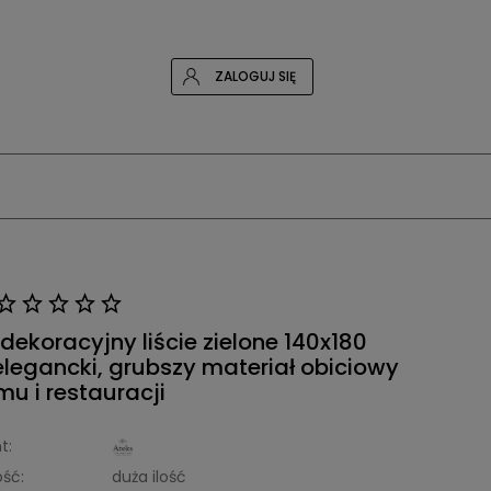
ZALOGUJ SIĘ
dekoracyjny liście zielone 140x180
legancki, grubszy materiał obiciowy
u i restauracji
t:
ść:
duża ilość