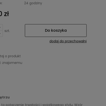
w:
24 godziny
 zł
+
Do koszyka
szt.
-
dodaj do przechowalni
taj o produkt
eć znajomemu
nętrzu
 połączenie trwałości i wyjątkowego stylu. Wzór