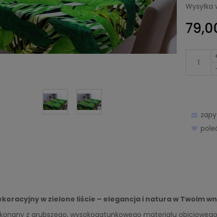
Wysyłka 
79,00
zapy
pol
koracyjny w zielone liście – elegancja i natura w Twoim w
konany z grubszego, wysokogatunkowego materiału obiciowego to