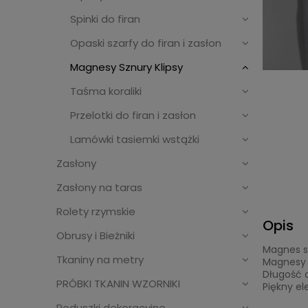
Spinki do firan
Opaski szarfy do firan i zasłon
Magnesy Sznury Klipsy
Taśma koraliki
Przelotki do firan i zasłon
Lamówki tasiemki wstążki
Zasłony
Zasłony na taras
Rolety rzymskie
Opis
Obrusy i Bieżniki
Magnes s
Tkaniny na metry
Magnesy t
Długość 
PRÓBKI TKANIN WZORNIKI
Piękny el
Poduszki dekoracyjne