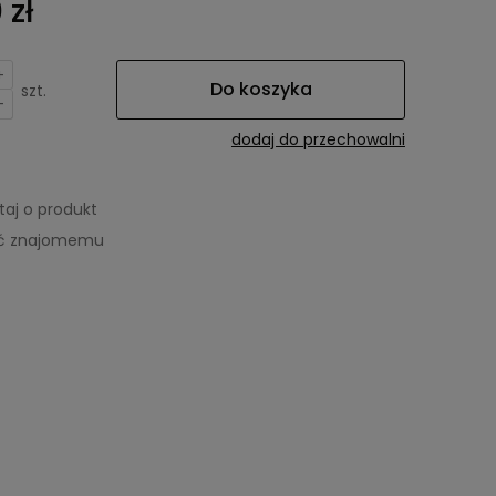
 zł
+
Do koszyka
szt.
-
dodaj do przechowalni
taj o produkt
eć znajomemu