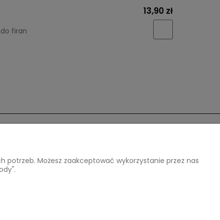
13,90 zł
do firan
O nas
ich potrzeb. Możesz zaakceptować wykorzystanie przez nas
Kontakt i dane firmy
ody".
O firmie
Opinie Trustmate
04 220 218
e-mail:
arthomedesign@interia.pl