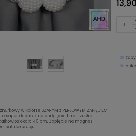
13,90
zapy
pol
znurkowy w kolorze SZARYM z PERŁOWYM ZAPIĘCIEM.
o super dodatek do podpięcia firan i zasłon.
całkowita około 40 cm. Zapięcie na magnes.
ement dekoracji.