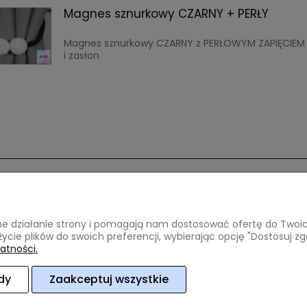
Magnes sznurkowy CZARNY + PERŁY
Magnes sznurkowy CZARNY z PERŁOWYM ZAPIĘCIEM 
i zasłon
ci i dostawa
Informacje
awne działanie strony i pomagają nam dostosować ofertę do Two
atności
Regulamin
życie plików do swoich preferencji, wybierając opcję "Dostosuj zg
oszty dostawy
Polityka prywatności
atności.
lizacji zamówienia
dy
Zaakceptuj wszystkie
ce
woj. mazowieckie
NIP: 8212472854
REGON: 140952918
tel:
6