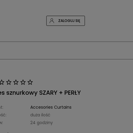
ZALOGUJ SIĘ
s sznurkowy SZARY + PERŁY
t:
Accesories Curtains
ść:
duża ilość
w:
24 godziny