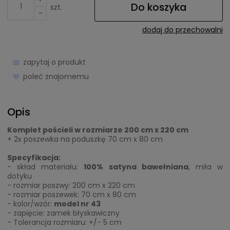
Do koszyka
szt.
-
dodaj do przechowalni
zapytaj o produkt
poleć znajomemu
Opis
Komplet pościeli w rozmiarze 200 cm x 220 cm
+ 2x poszewka na poduszkę 70 cm x 80 cm
Specyfikacja:
- skład materiału:
100% satyna bawełniana
, miła w
dotyku
- rozmiar poszwy: 200 cm x 220 cm
- rozmiar poszewek: 70 cm x 80 cm
- kolor/wzór:
model nr 43
- zapięcie: zamek błyskawiczny
- Tolerancja rozmiaru: +/- 5 cm