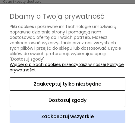
Czas i koszty dostawy
Czas realizacji zamówienia
Dbamy o Twoją prywatność
Informacje
Pliki cookies i pokrewne im technologie umożliwiają
poprawne działanie strony i pomagają nam
Regulamin
dostosować ofertę do Twoich potrzeb. Możesz
zaakceptować wykorzystanie przez nas wszystkich
Polityka prywatności
tych plików i przejść do sklepu lub dostosować użycie
plików do swoich preferencji, wybierając opcję
O nas
"Dostosuj zgody".
Więcej o plikach cookies przeczytasz w naszej Polityce
prywatności.
Kontakt i dane firmy
O firmie
Zaakceptuj tylko niezbędne
Opinie Trustmate
Dostosuj zgody
ArtHomeDesign
ul. Niklowa 38
08-110 Siedlce
woj.
mazowieckie
NIP: 8212472854
REGON: 140952918
tel:
604 220
218
e-mail:
arthomedesign@interia.pl
Zaakceptuj wszystkie
Sklep internetowy Shoper Premium