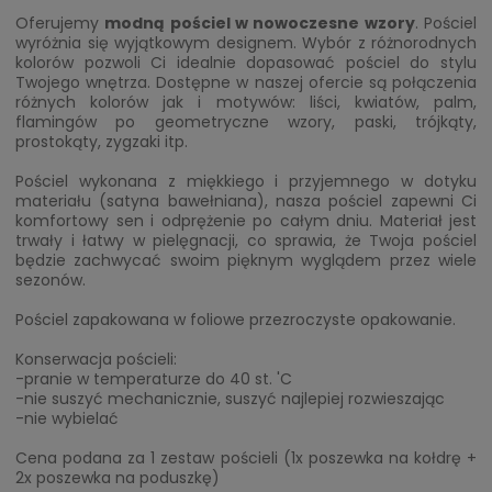
Oferujemy
modną pościel w nowoczesne wzory
. Pościel
wyróżnia się wyjątkowym designem. Wybór z różnorodnych
kolorów pozwoli Ci idealnie dopasować pościel do stylu
Twojego wnętrza. Dostępne w naszej ofercie są połączenia
różnych kolorów jak i motywów: liści, kwiatów, palm,
flamingów po geometryczne wzory, paski, trójkąty,
prostokąty, zygzaki itp.
Pościel wykonana z miękkiego i przyjemnego w dotyku
materiału (satyna bawełniana), nasza pościel zapewni Ci
komfortowy sen i odprężenie po całym dniu. Materiał jest
trwały i łatwy w pielęgnacji, co sprawia, że Twoja pościel
będzie zachwycać swoim pięknym wyglądem przez wiele
sezonów.
Pościel zapakowana w foliowe przezroczyste opakowanie.
Konserwacja pościeli:
-pranie w temperaturze do 40 st. 'C
-nie suszyć mechanicznie, suszyć najlepiej rozwieszając
-nie wybielać
Cena podana za 1 zestaw pościeli (1x poszewka na kołdrę +
2x poszewka na poduszkę)