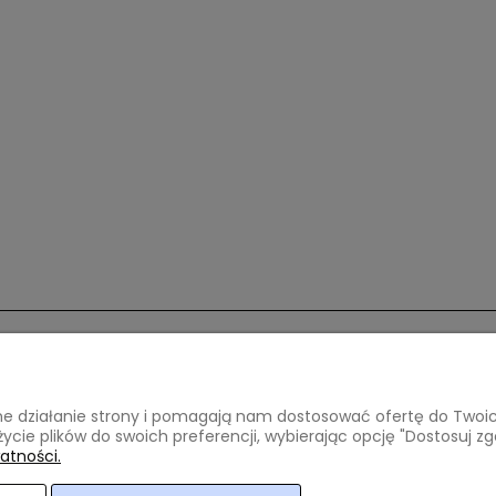
ci i dostawa
Informacje
awne działanie strony i pomagają nam dostosować ofertę do Two
atności
Regulamin
życie plików do swoich preferencji, wybierając opcję "Dostosuj zg
oszty dostawy
Polityka prywatności
atności.
lizacji zamówienia