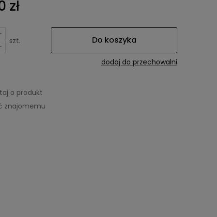
0 zł
+
Do koszyka
szt.
-
dodaj do przechowalni
taj o produkt
eć znajomemu