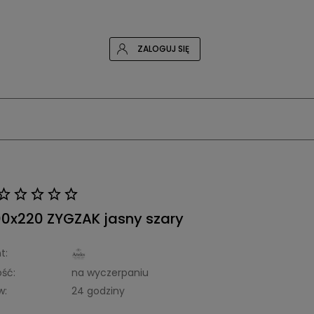
ZALOGUJ SIĘ
00x220 ZYGZAK jasny szary
t:
ść:
na wyczerpaniu
w:
24 godziny