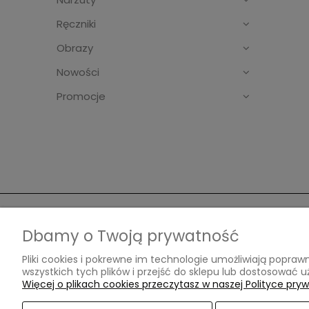
Ręczniki
Obrazy
Nowości
Promocje
Pomoc
Płatnoś
Dbamy o Twoją prywatność
Pliki cookies i pokrewne im technologie umożliwiają popr
Zwroty i reklamacje
Formy pł
wszystkich tych plików i przejść do sklepu lub dostosować u
Pytania i odpowiedzi
Czas i k
Więcej o plikach cookies przeczytasz w naszej Polityce pryw
Zakupy na Raty
Czas rea