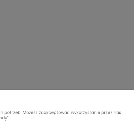
O nas
ich potrzeb. Możesz zaakceptować wykorzystanie przez nas
Kontakt i dane firmy
ody".
O firmie
Opinie Trustmate