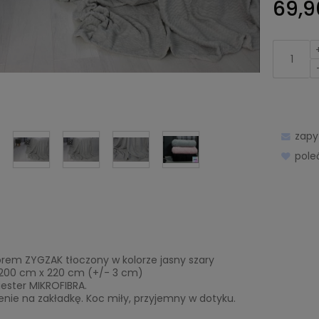
69,9
zapy
pol
orem ZYGZAK tłoczony w kolorze jasny szary
 200 cm x 220 cm (+/- 3 cm)
liester MIKROFIBRA.
nie na zakładkę. Koc miły, przyjemny w dotyku.