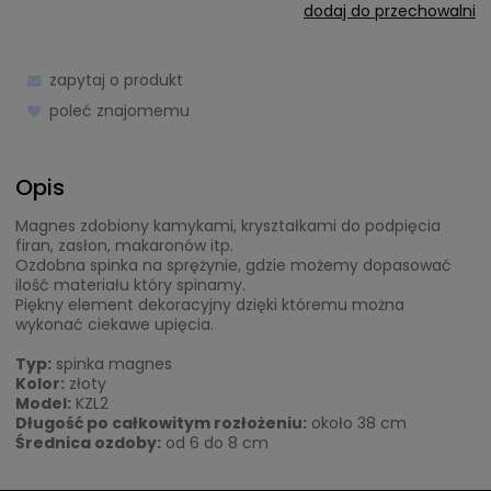
dodaj do przechowalni
zapytaj o produkt
poleć znajomemu
Opis
Magnes zdobiony kamykami, kryształkami do podpięcia
firan, zasłon, makaronów itp.
Ozdobna spinka na sprężynie, gdzie możemy dopasować
ilość materiału który spinamy.
Piękny element dekoracyjny dzięki któremu można
wykonać ciekawe upięcia.
Typ:
spinka magnes
Kolor:
złoty
Model:
KZL2
Długość po całkowitym rozłożeniu:
około 38 cm
Średnica ozdoby:
od 6 do 8 cm