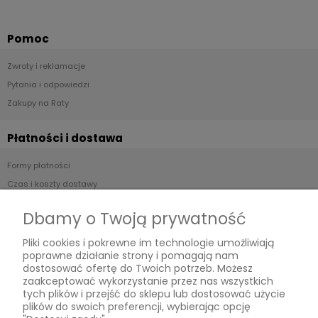
Pomoc
Zwroty i reklamacje
Pytania i odpowiedzi
Zakupy na Raty
Płatności i dostawa
Formy płatności
Czas i koszty dostawy
Czas realizacji zamówienia
Dbamy o Twoją prywatność
Informacje
Pliki cookies i pokrewne im technologie umożliwiają
poprawne działanie strony i pomagają nam
Regulamin
dostosować ofertę do Twoich potrzeb. Możesz
zaakceptować wykorzystanie przez nas wszystkich
Polityka prywatności
tych plików i przejść do sklepu lub dostosować użycie
plików do swoich preferencji, wybierając opcję