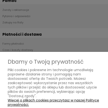
Pomoc
Zwroty i reklamacje
Pytania i odpowiedzi
Zakupy na Raty
Płatności i dostawa
Formy płatności
Czas i koszty dostawy
Czas realizacji zamówienia
Dbamy o Twoją prywatność
Informacje
Pliki cookies i pokrewne im technologie umożliwiają
poprawne działanie strony i pomagają nam
Regulamin
dostosować ofertę do Twoich potrzeb. Możesz
zaakceptować wykorzystanie przez nas wszystkich
Polityka prywatności
tych plików i przejść do sklepu lub dostosować użycie
plików do swoich preferencji, wybierając opcję
O nas
"Dostosuj zgody".
Więcej o plikach cookies przeczytasz w naszej Polityce
prywatności.
Kontakt i dane firmy