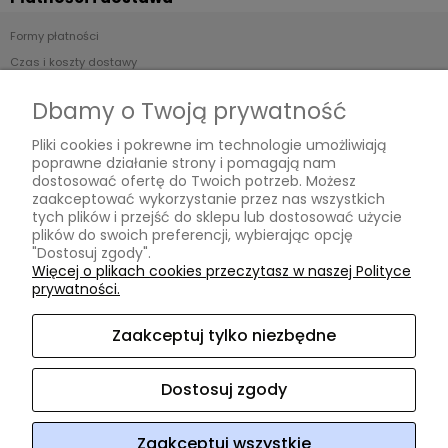
Formy płatności
Czas i koszty dostawy
Czas realizacji zamówienia
Dbamy o Twoją prywatność
Informacje
Pliki cookies i pokrewne im technologie umożliwiają
poprawne działanie strony i pomagają nam
Regulamin
dostosować ofertę do Twoich potrzeb. Możesz
zaakceptować wykorzystanie przez nas wszystkich
Polityka prywatności
tych plików i przejść do sklepu lub dostosować użycie
plików do swoich preferencji, wybierając opcję
O nas
"Dostosuj zgody".
Więcej o plikach cookies przeczytasz w naszej Polityce
prywatności.
Kontakt i dane firmy
O firmie
Zaakceptuj tylko niezbędne
Opinie Trustmate
Dostosuj zgody
ArtHomeDesign
ul. Niklowa 38
08-110 Siedlce
woj.
mazowieckie
NIP: 8212472854
REGON: 140952918
tel:
604 220
218
e-mail:
arthomedesign@interia.pl
Zaakceptuj wszystkie