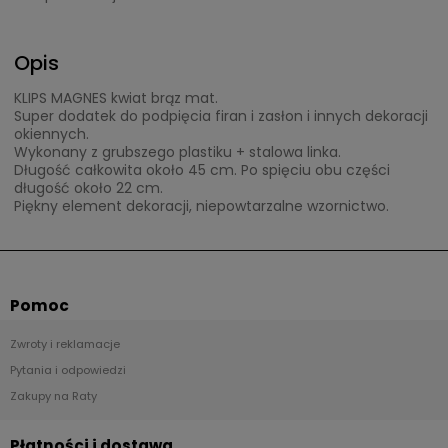
Opis
KLIPS MAGNES kwiat brąz mat.
Super dodatek do podpięcia firan i zasłon i innych dekoracji
okiennych.
Wykonany z grubszego plastiku + stalowa linka.
Długość całkowita około 45 cm. Po spięciu obu części
długość około 22 cm.
Piękny element dekoracji, niepowtarzalne wzornictwo.
Pomoc
Zwroty i reklamacje
Pytania i odpowiedzi
Zakupy na Raty
Płatności i dostawa