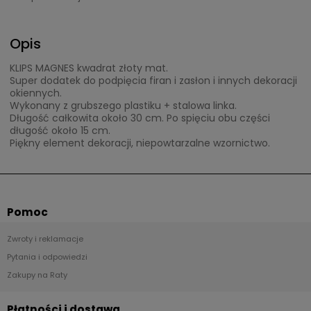
Opis
KLIPS MAGNES kwadrat złoty mat.
Super dodatek do podpięcia firan i zasłon i innych dekoracji
okiennych.
Wykonany z grubszego plastiku + stalowa linka.
Długość całkowita około 30 cm. Po spięciu obu części
długość około 15 cm.
Piękny element dekoracji, niepowtarzalne wzornictwo.
Pomoc
Zwroty i reklamacje
Pytania i odpowiedzi
Zakupy na Raty
Płatności i dostawa