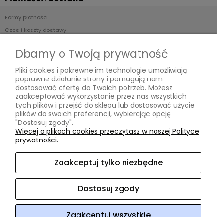
Formy płatności
Czas i koszty dostawy
Czas realizacji zamówienia
Dbamy o Twoją prywatność
Informacje
Pliki cookies i pokrewne im technologie umożliwiają
poprawne działanie strony i pomagają nam
Regulamin
dostosować ofertę do Twoich potrzeb. Możesz
zaakceptować wykorzystanie przez nas wszystkich
Polityka prywatności
tych plików i przejść do sklepu lub dostosować użycie
plików do swoich preferencji, wybierając opcję
O nas
"Dostosuj zgody".
Więcej o plikach cookies przeczytasz w naszej Polityce
prywatności.
Kontakt i dane firmy
O firmie
Zaakceptuj tylko niezbędne
Opinie Trustmate
Dostosuj zgody
ArtHomeDesign
ul. Niklowa 38
08-110 Siedlce
woj.
mazowieckie
NIP: 8212472854
REGON: 140952918
tel:
604 220
218
e-mail:
arthomedesign@interia.pl
Zaakceptuj wszystkie