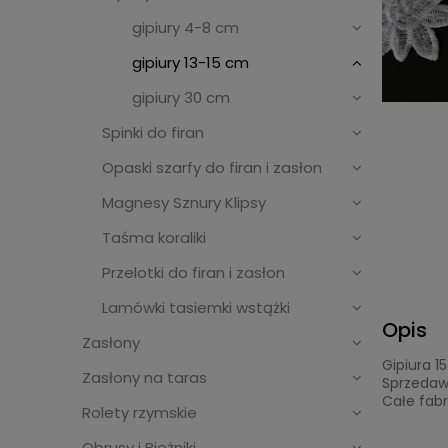
gipiury 4-8 cm
gipiury 13-15 cm
gipiury 30 cm
Spinki do firan
Opaski szarfy do firan i zasłon
Magnesy Sznury Klipsy
Taśma koraliki
Przelotki do firan i zasłon
Lamówki tasiemki wstążki
Opis
Zasłony
Gipiura 1
Zasłony na taras
Sprzedaw
Całe fab
Rolety rzymskie
Obrusy i Bieżniki