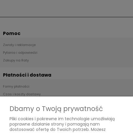
Pomoc
Zwroty i reklamacje
Pytania i odpowiedzi
Zakupy na Raty
Płatności i dostawa
Formy płatności
Czas i koszty dostawy
Czas realizacji zamówienia
Dbamy o Twoją prywatność
Informacje
Pliki cookies i pokrewne im technologie umożliwiają
poprawne działanie strony i pomagają nam
Regulamin
dostosować ofertę do Twoich potrzeb. Możesz