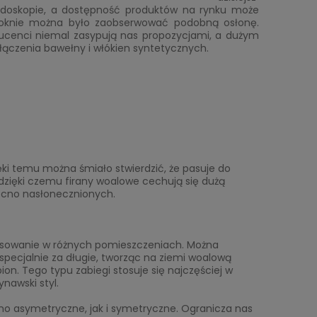
jdoskopie, a dostępność produktów na rynku może
 oknie można było zaobserwować podobną osłonę.
roducenci niemal zasypują nas propozycjami, a dużym
ołączenia bawełny i włókien syntetycznych.
ięki temu można śmiało stwierdzić, że pasuje do
dzięki czemu firany woalowe cechują się dużą
ocno nasłonecznionych.
osowanie w różnych pomieszczeniach. Można
specjalnie za długie, tworząc na ziemi woalową
n. Tego typu zabiegi stosuje się najczęściej w
nawski styl.
wno asymetryczne, jak i symetryczne. Ogranicza nas