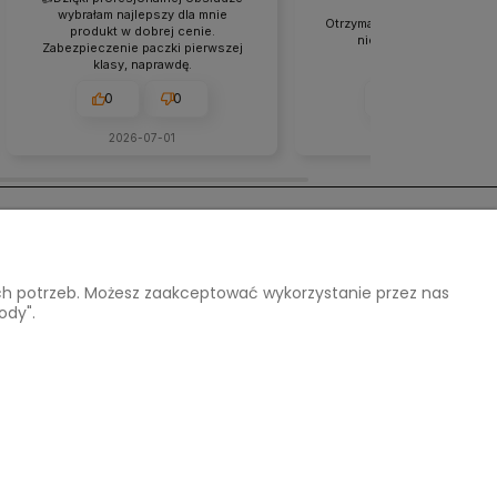
wybrałam najlepszy dla mnie
Otrzymałem całkowicie komp
produkt w dobrej cenie.
nienaruszoną przesyłk
Zabezpieczenie paczki pierwszej
klasy, naprawdę.
0
0
0
0
2026-07-01
2026-06-17
O nas
ich potrzeb. Możesz zaakceptować wykorzystanie przez nas
Kontakt i dane firmy
ody".
O firmie
Opinie Trustmate
04 220 218
e-mail:
arthomedesign@interia.pl