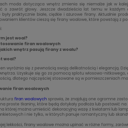
ach moda dotycząca wnętrz zmienia się niemalże jak w kale
ić o zawrót głowy. Jeszcze dwadzieścia lat temu w każdym
były praktycznie białe, ciężkie i ażurowe firany. Aktualnie p
owaniem klientów cieszą się firany woalowe, które powstają z p
i:
m jest woal?
tosowanie firan woalowych
jakich wnętrz pasują firany z woalu?
t woal?
ten wyróżnia się z pewnością swoją delikatnością i elegancją. Dz
wnętrza. Uzyskuje się go za pomocą splotu włosowo-nitkowego, 
stością, dlatego najczęściej stosowane są w pomieszczeniach m
wanie firan woalowych
ruktura
firan woalowych
sprawia, że znajdują one ogromne zast
na proste tkaniny, które będą dotykały podłoża lub postawić na 
a której można umieścić dekoracyjną wazę z kwiatami lub lampio
nkietowych i nie tylko, w których panuje romantyczny lub skandy
ojej lekkości, firany woalowe można upinać w różne formy, zaró