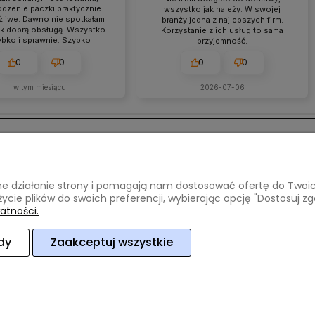
dzenie paczki praktycznie
wszystko jak należy. W swojej
liwe. Dawno nie spotkałam
branży jedna z najlepszych firm.
tak dobrą obsługą. Wszystko
Korzystanie z ich usług to sama
ybko i sprawnie. Szybko
przyjemność.
nie. Tak trzymać Wszystko
 się terminowo. Polecam👍️
0
0
0
0
w tym miesiącu
2026-07-06
ci i dostawa
Informacje
awne działanie strony i pomagają nam dostosować ofertę do Two
atności
Regulamin
życie plików do swoich preferencji, wybierając opcję "Dostosuj zg
oszty dostawy
Polityka prywatności
atności.
lizacji zamówienia
dy
Zaakceptuj wszystkie
ce
woj. mazowieckie
NIP: 8212472854
REGON: 140952918
tel:
6