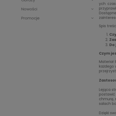
ych czas
przypraw
Nowości
Dostępne 
zainteres
Promocje
Spis treśc
Czy
Zas
Do 
Czym jes
Materiał 
każdego 
przejrzy
Zastoso
Lejąca st
postawić 
chmurę, n
salach ba
Dzięki sw