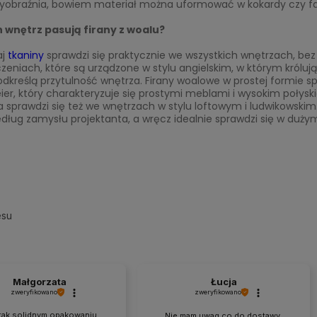
wyobraźnia, bowiem materiał można uformować w kokardy czy fa
h wnętrz pasują firany z woalu?
aj
tkaniny
sprawdzi się praktycznie we wszystkich wnętrzach, bez
eniach, które są urządzone w stylu angielskim, w którym królują
odkreślą przytulność wnętrza. Firany woalowe w prostej formie 
er, który charakteryzuje się prostymi meblami i wysokim połys
a sprawdzi się też we wnętrzach w stylu loftowym i ludwikowskim.
ług zamysłu projektanta, a wręcz idealnie sprawdzi się w duży
esu
Małgorzata
Łucja
zweryfikowano
zweryfikowano
 tak solidnym opakowaniu,
Nie mam uwag co do dostawy,