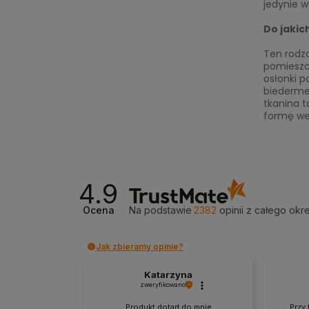
jedynie 
Do jakic
Ten rodz
pomieszcz
osłonki p
biedermei
tkanina t
formę wed
4.9
Ocena
Na podstawie
2382
opinii
z całego okr
Jak zbieramy opinie?
Katarzyna
zweryfikowano
Produkt dotarł do mnie
Przy