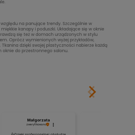
le.
 względu na panujące trendy. Szczególnie w
 miękkie kanapy i poduszki. Układające się w oknie
sprawdzą się też w domach urządzonych w stylu
kiem. Oprócz wymienionych wyżej przykładów,
 Tkanina dzięki swojej plastyczności nabierze każdą
m oknie do przestronnego salonu.
Małgorzata
ZBIGNIEW
zweryfikowano
zweryfikowano
👍️Dzięki profesjonalnej obsłudze