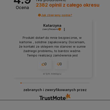
2382
opinii
z całego okresu
Ocena
Jak zbieramy opinie?
Katarzyna
zweryfikowano
Produkt dotarł do mnie bezpiecznie, w
kartonie , solidnie zapakowany. Doceniam,
że kontakt ze sklepem nie stanowi w sumie
żadnego problemu, to bardzo ważne.
Tempo realizacji zamówienia jest
imponujące. Nie spodziewałam się, że
0
0
przesyłka dojdzie do mnie tak szybko.
Dziękuję.
w tym miesiącu
zebranych i zweryfikowanych przez