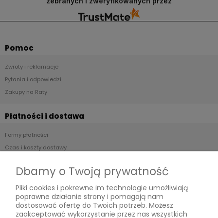
zebranych i zweryfikowanych przez
Pomoc
Zwroty i reklamacje
Pytania i odpowiedzi
Zakupy na Raty
Płatności i dostawa
Formy płatności
Czas i koszty dostawy
Czas realizacji zamówienia
Dbamy o Twoją prywatność
Informacje
Pliki cookies i pokrewne im technologie umożliwiają
poprawne działanie strony i pomagają nam
Regulamin
dostosować ofertę do Twoich potrzeb. Możesz
zaakceptować wykorzystanie przez nas wszystkich
Polityka prywatności