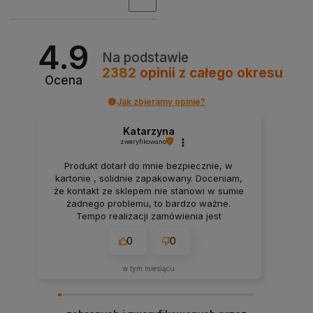
4.9
Na podstawie
2382
opinii
z całego okresu
Ocena
Jak zbieramy opinie?
Katarzyna
zweryfikowano
Produkt dotarł do mnie bezpiecznie, w
kartonie , solidnie zapakowany. Doceniam,
że kontakt ze sklepem nie stanowi w sumie
żadnego problemu, to bardzo ważne.
Tempo realizacji zamówienia jest
imponujące. Nie spodziewałam się, że
0
0
przesyłka dojdzie do mnie tak szybko.
Dziękuję.
w tym miesiącu