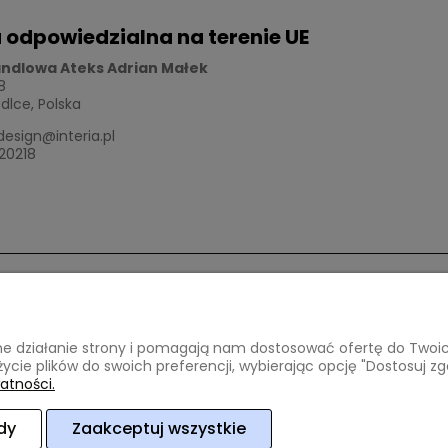
 odpowiedzialna na terenie UE
andlowa Ateks Adrian Małek
8
edlce, Polska
esign@interia.pl
20218
ci i dostawa
Informacje
awne działanie strony i pomagają nam dostosować ofertę do Two
atności
Regulamin
życie plików do swoich preferencji, wybierając opcję "Dostosuj zg
oszty dostawy
Polityka prywatności
atności.
lizacji zamówienia
dy
Zaakceptuj wszystkie