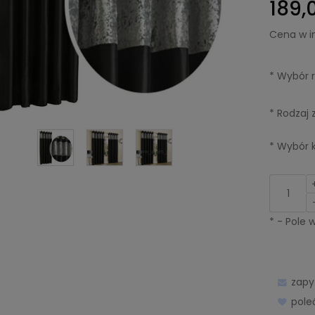
189,0
Cena w i
*
Wybór r
*
Rodzaj 
*
Wybór k
*
- Pole
zapy
pol