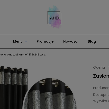
Menu
Promocje
Nowości
Blog
słona blackout kamień 175x245 wys.
Ocena:
Zasło
Producen
Dostępno
Wysyłka 