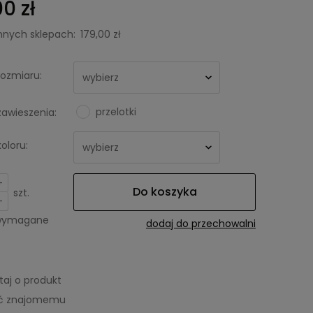
0 zł
nnych sklepach:
179,00 zł
ozmiaru:
przelotki
zawieszenia:
oloru:
+
Do koszyka
szt.
-
 wymagane
dodaj do przechowalni
taj o produkt
eć znajomemu