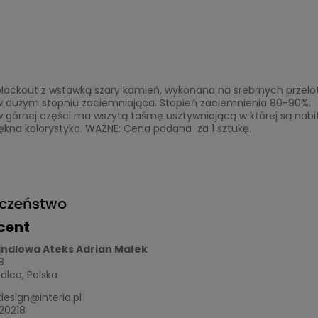
blackout z wstawką szary kamień, wykonana na srebrnych przelo
w dużym stopniu zaciemniająca. Stopień zaciemnienia 80-90%.
 górnej części ma wszytą taśmę usztywniającą w której są nabit
iękna kolorystyka. WAŻNE: Cena podana za 1 sztukę.
eczeństwo
cent
andlowa Ateks Adrian Małek
8
edlce, Polska
esign@interia.pl
20218