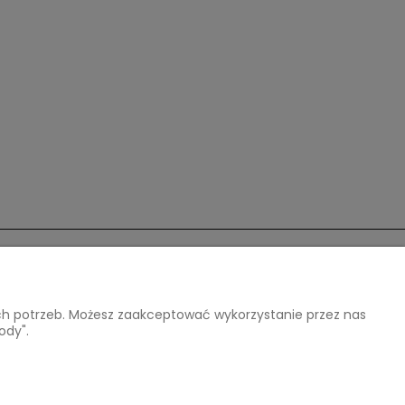
O nas
ich potrzeb. Możesz zaakceptować wykorzystanie przez nas
Kontakt i dane firmy
ody".
O firmie
Opinie Trustmate