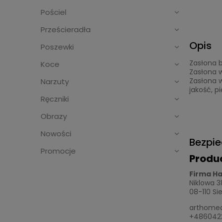
Pościel
Prześcieradła
Opis
Poszewki
Zasłona 
Koce
Zasłona 
Zasłona w
Narzuty
jakość, p
Ręczniki
Obrazy
Nowości
Bezpi
Promocje
Produ
Firma H
Niklowa 3
08-110 Si
arthomed
+486042