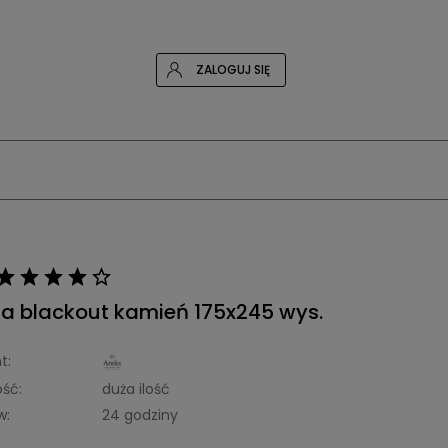
ZALOGUJ SIĘ
na blackout kamień 175x245 wys.
t:
ść:
duża ilość
w:
24 godziny