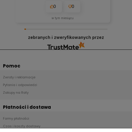
imponujące. Nie spodziewałam się, że
0
0
przesyłka dojdzie do mnie tak szybko.
Dziękuję.
w tym miesiącu
zebranych i zweryfikowanych przez
Pomoc
Zwroty i reklamacje
Pytania i odpowiedzi
Zakupy na Raty
Płatności i dostawa
Formy płatności
Czas i koszty dostawy