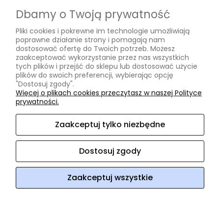
Czas realizacji zamówienia
Dbamy o Twoją prywatność
Informacje
Pliki cookies i pokrewne im technologie umożliwiają
poprawne działanie strony i pomagają nam
Regulamin
dostosować ofertę do Twoich potrzeb. Możesz
zaakceptować wykorzystanie przez nas wszystkich
Polityka prywatności
tych plików i przejść do sklepu lub dostosować użycie
plików do swoich preferencji, wybierając opcję
O nas
"Dostosuj zgody".
Więcej o plikach cookies przeczytasz w naszej Polityce
prywatności.
Kontakt i dane firmy
O firmie
Zaakceptuj tylko niezbędne
Opinie Trustmate
Dostosuj zgody
ArtHomeDesign
ul. Niklowa 38
08-110 Siedlce
woj.
mazowieckie
NIP: 8212472854
REGON: 140952918
tel:
604 220
218
e-mail:
arthomedesign@interia.pl
Zaakceptuj wszystkie
Sklep internetowy Shoper Premium