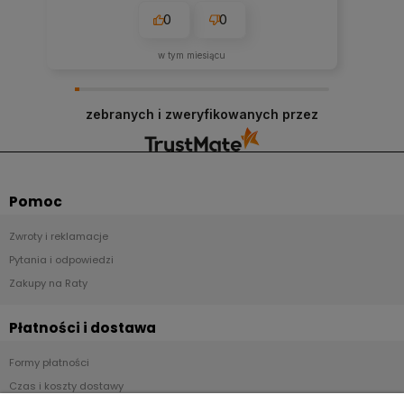
imponujące. Nie spodziewałam się, że
0
0
przesyłka dojdzie do mnie tak szybko.
Dziękuję.
w tym miesiącu
zebranych i zweryfikowanych przez
Pomoc
Zwroty i reklamacje
Pytania i odpowiedzi
Zakupy na Raty
Płatności i dostawa
Formy płatności
Czas i koszty dostawy