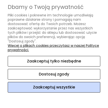
Czas realizacji zamówienia
Dbamy o Twoją prywatność
Informacje
Pliki cookies i pokrewne im technologie umożliwiają
poprawne działanie strony i pomagają nam
Regulamin
dostosować ofertę do Twoich potrzeb. Możesz
zaakceptować wykorzystanie przez nas wszystkich
Polityka prywatności
tych plików i przejść do sklepu lub dostosować użycie
plików do swoich preferencji, wybierając opcję
O nas
"Dostosuj zgody".
Więcej o plikach cookies przeczytasz w naszej Polityce
prywatności.
Kontakt i dane firmy
O firmie
Zaakceptuj tylko niezbędne
Opinie Trustmate
Dostosuj zgody
ArtHomeDesign
ul. Niklowa 38
08-110 Siedlce
woj.
mazowieckie
NIP: 8212472854
REGON: 140952918
tel:
604 220
218
e-mail:
arthomedesign@interia.pl
Zaakceptuj wszystkie
Sklep internetowy Shoper Premium