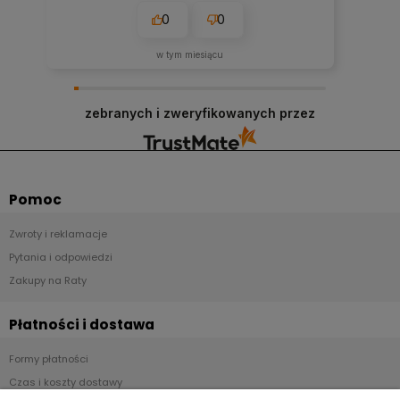
imponujące. Nie spodziewałam się, że
0
0
przesyłka dojdzie do mnie tak szybko.
Dziękuję.
w tym miesiącu
zebranych i zweryfikowanych przez
Pomoc
Zwroty i reklamacje
Pytania i odpowiedzi
Zakupy na Raty
Płatności i dostawa
Formy płatności
Czas i koszty dostawy