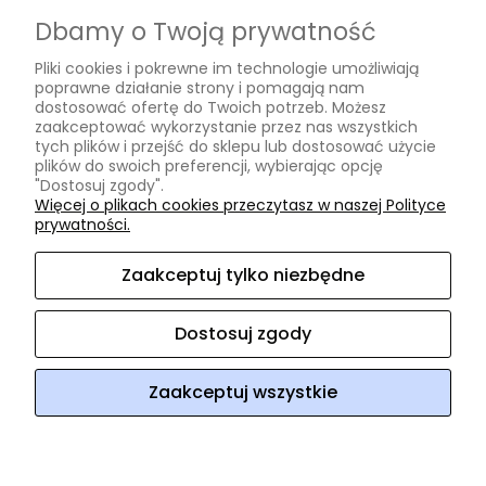
Czas realizacji zamówienia
Dbamy o Twoją prywatność
Informacje
Pliki cookies i pokrewne im technologie umożliwiają
poprawne działanie strony i pomagają nam
Regulamin
dostosować ofertę do Twoich potrzeb. Możesz
zaakceptować wykorzystanie przez nas wszystkich
Polityka prywatności
tych plików i przejść do sklepu lub dostosować użycie
plików do swoich preferencji, wybierając opcję
O nas
"Dostosuj zgody".
Więcej o plikach cookies przeczytasz w naszej Polityce
prywatności.
Kontakt i dane firmy
O firmie
Zaakceptuj tylko niezbędne
Opinie Trustmate
Dostosuj zgody
ArtHomeDesign
ul. Niklowa 38
08-110 Siedlce
woj.
mazowieckie
NIP: 8212472854
REGON: 140952918
tel:
604 220
218
e-mail:
arthomedesign@interia.pl
Zaakceptuj wszystkie
Sklep internetowy Shoper Premium