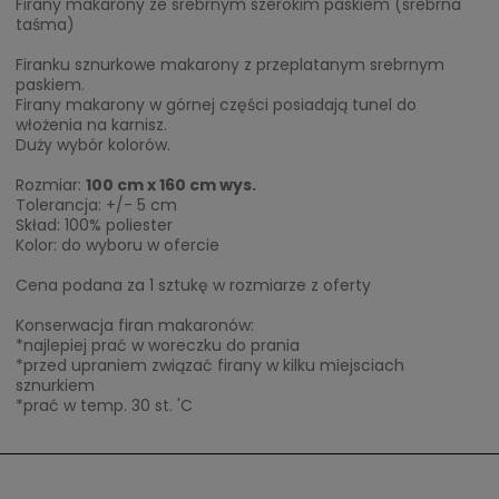
Firany makarony ze srebrnym szerokim paskiem (srebrna
taśma)
Firanku sznurkowe makarony z przeplatanym srebrnym
paskiem.
Firany makarony w górnej części posiadają tunel do
włożenia na karnisz.
Duży wybór kolorów.
Rozmiar:
100 cm x 160 cm wys.
Tolerancja: +/- 5 cm
Skład: 100% poliester
Kolor: do wyboru w ofercie
Cena podana za 1 sztukę w rozmiarze z oferty
Konserwacja firan makaronów:
*najlepiej prać w woreczku do prania
*przed upraniem związać firany w kilku miejsciach
sznurkiem
*prać w temp. 30 st. 'C