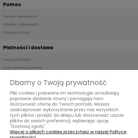
Pomoc
Zwroty i reklamacje
Pytania i odpowiedzi
Zakupy na Raty
Płatności i dostawa
Formy płatności
Czas i koszty dostawy
Czas realizacji zamówienia
Dbamy o Twoją prywatność
Informacje
Pliki cookies i pokrewne im technologie umożliwiają
poprawne działanie strony i pomagają nam
Regulamin
dostosować ofertę do Twoich potrzeb. Możesz
zaakceptować wykorzystanie przez nas wszystkich
Polityka prywatności
tych plików i przejść do sklepu lub dostosować użycie
plików do swoich preferencji, wybierając opcję
O nas
"Dostosuj zgody".
Więcej o plikach cookies przeczytasz w naszej Polityce
prywatności.
Kontakt i dane firmy