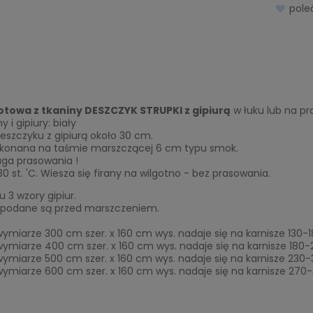
pol
otowa z tkaniny DESZCZYK STRUPKI z gipiurą
w łuku lub na pr
ny i gipiury: biały
deszczyku z gipiurą około 30 cm.
ykonana na taśmie marszczącej 6 cm typu smok.
ga prasowania !
30 st. 'C. Wiesza się firany na wilgotno - bez prasowania.
 3 wzory gipiur.
podane są przed marszczeniem.
wymiarze 300 cm szer. x 160 cm wys. nadaje się na karnisze 130-
wymiarze 400 cm szer. x 160 cm wys. nadaje się na karnisze 180
wymiarze 500 cm szer. x 160 cm wys. nadaje się na karnisze 230
wymiarze 600 cm szer. x 160 cm wys. nadaje się na karnisze 270