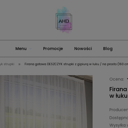
Menu
Promocje
Nowości
Blog
»
yk strupki
Firana gotowa DESZCZYK strupki z gipiurą w łuku / na prosto (160 c
Ocena:
Firana
w łuku
Producen
Dostępno
Wysyłka 