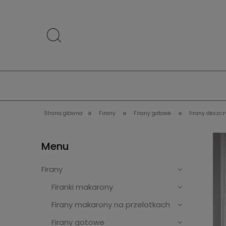
»
»
»
Strona główna
Firany
Firany gotowe
firany deszcz
Menu
Firany
Firanki makarony
Firany makarony na przelotkach
Firany gotowe