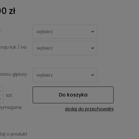
0 zł
:
oju łuk / na
zoru gipiury:
+
Do koszyka
szt.
-
 wymagane
dodaj do przechowalni
taj o produkt