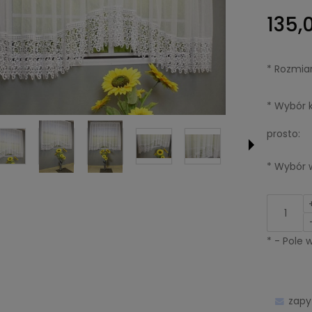
135,0
*
Rozmiar
*
Wybór kr
prosto:
*
Wybór w
*
- Pole
zapy