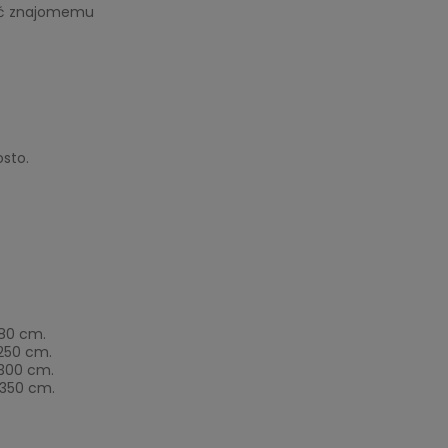
eć znajomemu
osto.
180 cm.
-250 cm.
-300 cm.
-350 cm.