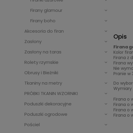
Firany glamour
Firany boho
Akcesoria do firan
Opis
Zasłony
Firana g
Zasłony na taras
Kolor fira
Firana z 
Rolety rzymskie
Firana w
Nie wyma
Obrusy i Bieżniki
Pranie w 
Tkaniny na metry
Do wyboru
Wymiary 
PRÓBKI TKANIN WZORNIKI
Firana o 
Poduszki dekoracyjne
Firana o 
Firana o 
Poduszki ogrodowe
Firana o 
Pościel