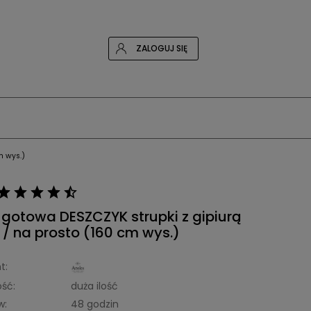
ZALOGUJ SIĘ
m wys.)
 gotowa DESZCZYK strupki z gipiurą
 / na prosto (160 cm wys.)
t:
ść:
duża ilość
w:
48 godzin